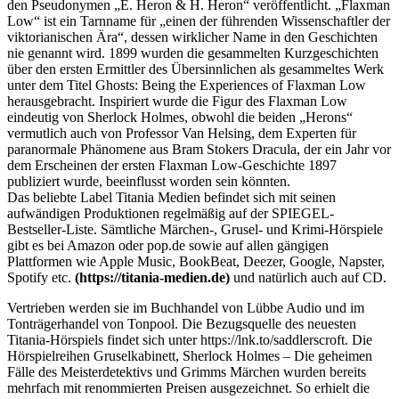
den Pseudonymen „E. Heron & H. Heron“ veröffentlicht. „Flaxman
Low“ ist ein Tarnname für „einen der führenden Wissenschaftler der
viktorianischen Ära“, dessen wirklicher Name in den Geschichten
nie genannt wird. 1899 wurden die gesammelten Kurzgeschichten
über den ersten Ermittler des Übersinnlichen als gesammeltes Werk
unter dem Titel Ghosts: Being the Experiences of Flaxman Low
herausgebracht. Inspiriert wurde die Figur des Flaxman Low
eindeutig von Sherlock Holmes, obwohl die beiden „Herons“
vermutlich auch von Professor Van Helsing, dem Experten für
paranormale Phänomene aus Bram Stokers Dracula, der ein Jahr vor
dem Erscheinen der ersten Flaxman Low-Geschichte 1897
publiziert wurde, beeinflusst worden sein könnten.
Das beliebte Label Titania Medien befindet sich mit seinen
aufwändigen Produktionen regelmäßig auf der SPIEGEL-
Bestseller-Liste. Sämtliche Märchen-, Grusel- und Krimi-Hörspiele
gibt es bei Amazon oder pop.de sowie auf allen gängigen
Plattformen wie Apple Music, BookBeat, Deezer, Google, Napster,
Spotify etc.
(https://titania-medien.de)
und natürlich auch auf CD.
Vertrieben werden sie im Buchhandel von Lübbe Audio und im
Tonträgerhandel von Tonpool. Die Bezugsquelle des neuesten
Titania-Hörspiels findet sich unter https://lnk.to/saddlerscroft. Die
Hörspielreihen Gruselkabinett, Sherlock Holmes – Die geheimen
Fälle des Meisterdetektivs und Grimms Märchen wurden bereits
mehrfach mit renommierten Preisen ausgezeichnet. So erhielt die