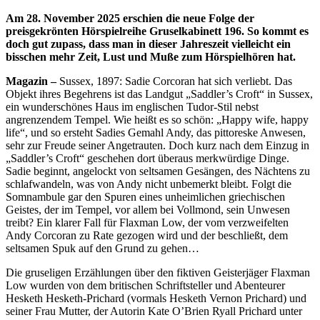
Am 28. November 2025 erschien die neue Folge der
preisgekrönten Hörspielreihe Gruselkabinett 196. So kommt es
doch gut zupass, dass man in dieser Jahreszeit vielleicht ein
bisschen mehr Zeit, Lust und Muße zum Hörspielhören hat.
Magazin –
Sussex, 1897: Sadie Corcoran hat sich verliebt. Das
Objekt ihres Begehrens ist das Landgut „Saddler’s Croft“ in Sussex,
ein wunderschönes Haus im englischen Tudor-Stil nebst
angrenzendem Tempel. Wie heißt es so schön: „Happy wife, happy
life“, und so ersteht Sadies Gemahl Andy, das pittoreske Anwesen,
sehr zur Freude seiner Angetrauten. Doch kurz nach dem Einzug in
„Saddler’s Croft“ geschehen dort überaus merkwürdige Dinge.
Sadie beginnt, angelockt von seltsamen Gesängen, des Nächtens zu
schlafwandeln, was von Andy nicht unbemerkt bleibt. Folgt die
Somnambule gar den Spuren eines unheimlichen griechischen
Geistes, der im Tempel, vor allem bei Vollmond, sein Unwesen
treibt? Ein klarer Fall für Flaxman Low, der vom verzweifelten
Andy Corcoran zu Rate gezogen wird und der beschließt, dem
seltsamen Spuk auf den Grund zu gehen…
Die gruseligen Erzählungen über den fiktiven Geisterjäger Flaxman
Low wurden von dem britischen Schriftsteller und Abenteurer
Hesketh Hesketh-Prichard (vormals Hesketh Vernon Prichard) und
seiner Frau Mutter, der Autorin Kate O’Brien Ryall Prichard unter