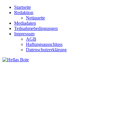
Zum
Startseite
Inhalt
Redaktion
springen
Netiquette
Mediadaten
Teilnahmebedingungen
Impressum
AGB
Haftungsausschluss
Datenschutzerklärung
Hellas Bote
Taglich aktuelle Nachrichten für Deutschland und Griechenland