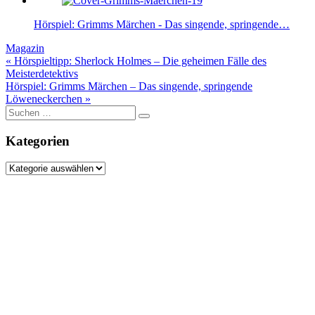
Hörspiel: Grimms Märchen - Das singende, springende…
Magazin
Beitragsnavigation
« Hörspieltipp: Sherlock Holmes – Die geheimen Fälle des
Meisterdetektivs
Hörspiel: Grimms Märchen – Das singende, springende
Löweneckerchen »
Suche
nach:
Kategorien
Kategorien