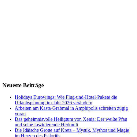
Neueste Beiträge
Holidays Eurowings: Wie Flug-und-Hotel-Pakete die
Urlaubsplanung im Jahr 2026 verändern
Arbeiten am Kasta-Grabmal in Amphipolis schreiten zügig
voran
Das geheimnisvolle Heiligtum von Xenia: Der weiße Pfau
und seine faszinierende Herkunft
Die Idäische Grotte auf Kreta – Mystik, Mythos und Magie
im Herzen des Psiloritis