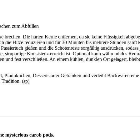
laschen zum Abfüllen
e brechen. Die harten Kerne entfernen, da sie keine Flüssigkeit abgeb
ie Hitze reduzieren und für 30 Minuten bis mehrere Stunden sanft kö
in Passiertuch gießen und die Schotenreste sorgfältig ausdrücken, sod
ige, sirupartige Konsistenz erreicht ist. Optional kann während des Red
len und fest verschließen. An einem kühlen, dunklen Ort gelagert, bleibt
t, Pfannkuchen, Desserts oder Getränken und verleiht Backwaren eine n
Tradition. (sp)
the mysterious carob pods.