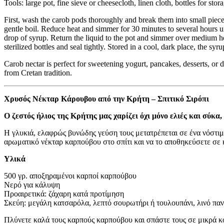
Tools: large pot, fine sieve or cheesecloth, linen cloth, bottles for stor
First, wash the carob pods thoroughly and break them into small pieces
gentle boil. Reduce heat and simmer for 30 minutes to several hours unt
drop of syrup. Return the liquid to the pot and simmer over medium hea
sterilized bottles and seal tightly. Stored in a cool, dark place, the syr
Carob nectar is perfect for sweetening yogurt, pancakes, desserts, or dr
from Cretan tradition.
Χρυσός Νέκταρ Κάρουβου από την Κρήτη – Σπιτικό Σιρόπι
Ο ζεστός ήλιος της Κρήτης μας χαρίζει όχι μόνο ελιές και σύκ
Η γλυκιά, ελαφρώς βυνώδης γεύση τους μετατρέπεται σε ένα νόστιμο
αρωματικό νέκταρ καρπούβου στο σπίτι και να το αποθηκεύσετε σε
Υλικά
500 γρ. αποξηραμένοι καρποί καρπούβου
Νερό για κάλυψη
Προαιρετικά: ζάχαρη κατά προτίμηση
Σκεύη: μεγάλη κατσαρόλα, λεπτό σουρωτήρι ή τουλουπάνι, λινό παν
Πλύνετε καλά τους καρπούς καρπούβου και σπάστε τους σε μικρά κ