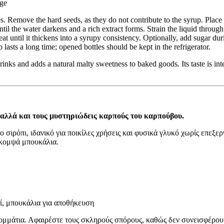
age
. Remove the hard seeds, as they do not contribute to the syrup. Place t
il the water darkens and a rich extract forms. Strain the liquid through 
t until it thickens into a syrupy consistency. Optionally, add sugar du
up lasts a long time; opened bottles should be kept in the refrigerator.
inks and adds a natural malty sweetness to baked goods. Its taste is inte
α, αλλά και τους μυστηριώδεις καρπούς του καρπούβου.
 σιρόπι, ιδανικό για ποικίλες χρήσεις και φυσικά γλυκό χωρίς επεξε
 κομψά μπουκάλια.
ί, μπουκάλια για αποθήκευση
ομμάτια. Αφαιρέστε τους σκληρούς σπόρους, καθώς δεν συνεισφέρου