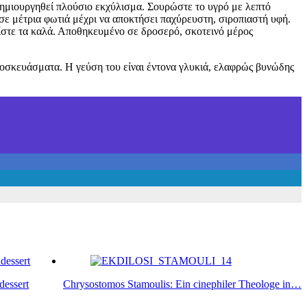
 δημιουργηθεί πλούσιο εκχύλισμα. Σουρώστε το υγρό με λεπτό
 σε μέτρια φωτιά μέχρι να αποκτήσει παχύρευστη, σιροπιαστή υφή.
είστε τα καλά. Αποθηκευμένο σε δροσερό, σκοτεινό μέρος
ρτοσκευάσματα. Η γεύση του είναι έντονα γλυκιά, ελαφρώς βυνώδης
dessert
Chrysostomos Stamoulis: Ein cinephiler Theologe in…