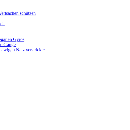
Wertsachen schützen
eit
veganen Gyros
 im Gange
 ewigen Netz verstrickte