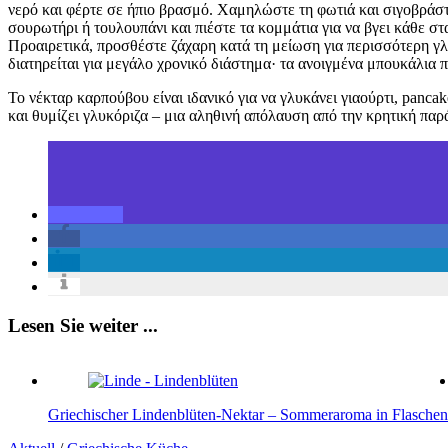
νερό και φέρτε σε ήπιο βρασμό. Χαμηλώστε τη φωτιά και σιγοβράστ
σουρωτήρι ή τουλουπάνι και πιέστε τα κομμάτια για να βγει κάθε σ
Προαιρετικά, προσθέστε ζάχαρη κατά τη μείωση για περισσότερη γλ
διατηρείται για μεγάλο χρονικό διάστημα· τα ανοιγμένα μπουκάλια 
Το νέκταρ καρπούβου είναι ιδανικό για να γλυκάνει γιαούρτι, panc
και θυμίζει γλυκόριζα – μια αληθινή απόλαυση από την κρητική παρ
Lesen Sie weiter ...
Griechischer Lindenblüten-Nektar – Sommeraroma in Flaschen