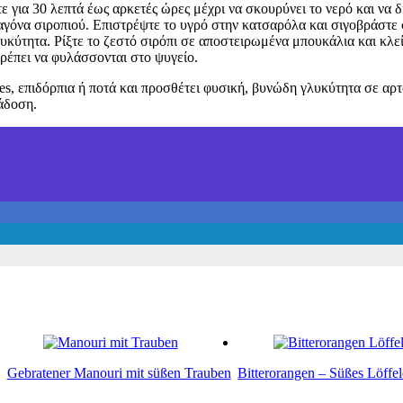
ε για 30 λεπτά έως αρκετές ώρες μέχρι να σκουρύνει το νερό και να
ταγόνα σιροπιού. Επιστρέψτε το υγρό στην κατσαρόλα και σιγοβράστε
υκύτητα. Ρίξτε το ζεστό σιρόπι σε αποστειρωμένα μπουκάλια και κλ
πρέπει να φυλάσσονται στο ψυγείο.
akes, επιδόρπια ή ποτά και προσθέτει φυσική, βυνώδη γλυκύτητα σε α
άδοση.
Gebratener Manouri mit süßen Trauben
Bitterorangen – Süßes Löffel