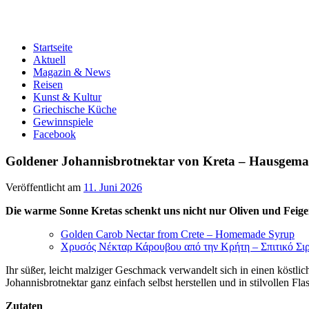
Startseite
Aktuell
Magazin & News
Reisen
Kunst & Kultur
Griechische Küche
Gewinnspiele
Facebook
Goldener Johannisbrotnektar von Kreta – Hausgema
Veröffentlicht am
11. Juni 2026
Die warme Sonne Kretas schenkt uns nicht nur Oliven und Feige
Golden Carob Nectar from Crete – Homemade Syrup
Χρυσός Νέκταρ Κάρουβου από την Κρήτη – Σπιτικό Σι
Ihr süßer, leicht malziger Geschmack verwandelt sich in einen köstlich
Johannisbrotnektar ganz einfach selbst herstellen und in stilvollen Fl
Zutaten