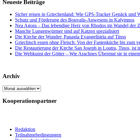
Neueste Beiträge
Sicher reisen in Griechenland: Wie GPS-Tracker Gepäck und 
Schutz und Förderung des Bouvalis-Anwesens in Kalymnos
Nea Agora – Das lebendige Herz von Rhodos im Wandel der Z
Manche Lungenwürmer sind auf Katzen spezialisiert
Die Kirche der Wunder: Panagía Evangelístria auf Tinos
Griechisch essen ohne Fleisch: Von der Fastenküche bis zum 
Die Restaurierung der Kirche San Joseph in Loutra, Tinos, ist
Die Webkunst der Götter – Wie Arachnes Übermut sie in einem
Archiv
Archiv
Kooperationspartner
Redaktion
Teilnahmebedingungen