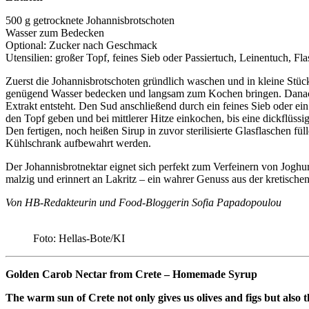
500 g getrocknete Johannisbrotschoten
Wasser zum Bedecken
Optional: Zucker nach Geschmack
Utensilien: großer Topf, feines Sieb oder Passiertuch, Leinentuch, F
Zuerst die Johannisbrotschoten gründlich waschen und in kleine Stück
genügend Wasser bedecken und langsam zum Kochen bringen. Danach d
Extrakt entsteht. Den Sud anschließend durch ein feines Sieb oder e
den Topf geben und bei mittlerer Hitze einkochen, bis eine dickflüss
Den fertigen, noch heißen Sirup in zuvor sterilisierte Glasflaschen fül
Kühlschrank aufbewahrt werden.
Der Johannisbrotnektar eignet sich perfekt zum Verfeinern von Joghur
malzig und erinnert an Lakritz – ein wahrer Genuss aus der kretischen 
Von HB-Redakteurin und Food-Bloggerin Sofia Papadopoulou
Foto: Hellas-Bote/KI
Golden Carob Nectar from Crete – Homemade Syrup
The warm sun of Crete not only gives us olives and figs but also 