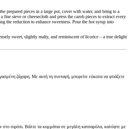
he prepared pieces in a large pot, cover with water, and bring to a
a fine sieve or cheesecloth and press the carob pieces to extract every
ring the reduction to enhance sweetness. Pour the hot syrup into
nsely sweet, slightly malty, and reminiscent of licorice – a true delight
ργασμένη ζάχαρη. Με αυτή τη συνταγή, μπορείτε εύκολα να φτιάξετε
ν στο σιρόπι. Βάλτε τα κομμάτια σε μεγάλη κατσαρόλα, καλύψτε με