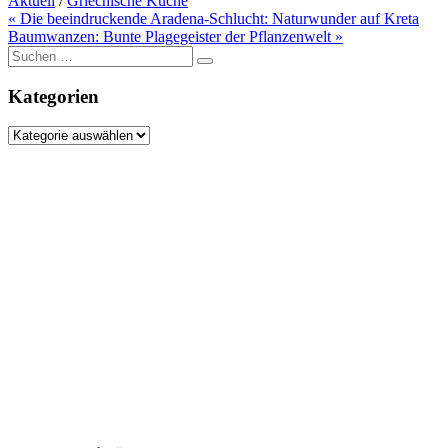
Aktuell
/
Griechische Küche
Beitragsnavigation
« Die beeindruckende Aradena-Schlucht: Naturwunder auf Kreta
Baumwanzen: Bunte Plagegeister der Pflanzenwelt »
Suche
nach:
Kategorien
Kategorien