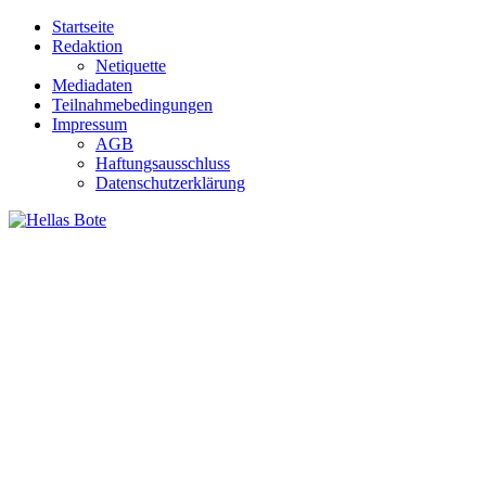
Zum
Startseite
Inhalt
Redaktion
springen
Netiquette
Mediadaten
Teilnahmebedingungen
Impressum
AGB
Haftungsausschluss
Datenschutzerklärung
Hellas Bote
Taglich aktuelle Nachrichten für Deutschland und Griechenland