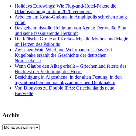
Holidays Eurowings: Wie Flug-und-Hotel-Pakete die
Urlaubsplanung im Jahr 2026 verändern
Arbeiten am Kasta-Grabmal in Amphipolis schreiten zügig
voran
Das geheimnisvolle Heiligtum von Xenia: Der weiße Pfau
und seine faszinierende Herkunft
Die Idäische Grotte auf Kreta – Mystik, Mythos und Magie
im Herzen des Psiloritis
Zwischen Watt, Wind und Wehrmauern – Das Fort
Kugelbake erzählt die Geschichte der deutschen
Nordseeküste
Wenn Glaube den Alltag erhellt – Griechenland feierte das
Hochfest der Verklärung des Herrn
Besichtigung in Aigosthena, in der alten Festung, in den
byzantinischen und nachbyzantinischen Denkmälern
Von Dionysos zu Double IPAs: Griechenlands neue
Bierwelle
Archiv
Archiv