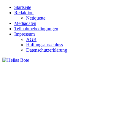
Zum
Startseite
Inhalt
Redaktion
springen
Netiquette
Mediadaten
Teilnahmebedingungen
Impressum
AGB
Haftungsausschluss
Datenschutzerklärung
Hellas Bote
Taglich aktuelle Nachrichten für Deutschland und Griechenland