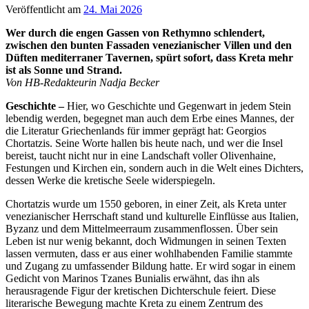
Veröffentlicht am
24. Mai 2026
Wer durch die engen Gassen von Rethymno schlendert,
zwischen den bunten Fassaden venezianischer Villen und den
Düften mediterraner Tavernen, spürt sofort, dass Kreta mehr
ist als Sonne und Strand.
Von HB-Redakteurin Nadja Becker
Geschichte –
Hier, wo Geschichte und Gegenwart in jedem Stein
lebendig werden, begegnet man auch dem Erbe eines Mannes, der
die Literatur Griechenlands für immer geprägt hat: Georgios
Chortatzis. Seine Worte hallen bis heute nach, und wer die Insel
bereist, taucht nicht nur in eine Landschaft voller Olivenhaine,
Festungen und Kirchen ein, sondern auch in die Welt eines Dichters,
dessen Werke die kretische Seele widerspiegeln.
Chortatzis wurde um 1550 geboren, in einer Zeit, als Kreta unter
venezianischer Herrschaft stand und kulturelle Einflüsse aus Italien,
Byzanz und dem Mittelmeerraum zusammenflossen. Über sein
Leben ist nur wenig bekannt, doch Widmungen in seinen Texten
lassen vermuten, dass er aus einer wohlhabenden Familie stammte
und Zugang zu umfassender Bildung hatte. Er wird sogar in einem
Gedicht von Marinos Tzanes Bunialis erwähnt, das ihn als
herausragende Figur der kretischen Dichterschule feiert. Diese
literarische Bewegung machte Kreta zu einem Zentrum des