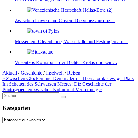
Zwischen Löwen und Oliven: Die venezianische…
Messenien: Olivenhaine, Wasserfälle und Festungen am…
Vitsentzos Kornaros – der Dichter Kretas und sein…
Aktuell
/
Geschichte
/
Inselwelt
/
Reisen
Beitragsnavigation
« Zwischen Glocken und Denkmälern – Thessalonikis ewiger Platz
Im Schatten des Schwarzen Meeres: Die Geschichte der
Pontosgriechen zwischen Kultur und Vertreibung »
Suche
nach:
Kategorien
Kategorien