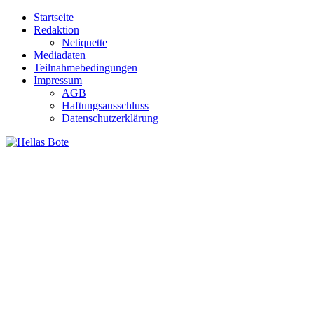
Zum
Startseite
Inhalt
Redaktion
springen
Netiquette
Mediadaten
Teilnahmebedingungen
Impressum
AGB
Haftungsausschluss
Datenschutzerklärung
Hellas Bote
Taglich aktuelle Nachrichten für Deutschland und Griechenland