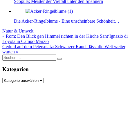
Scopula: Meister der Vielfalt unter den Spannern
Die Acker-Ringelblume - Eine unscheinbare Schönheit…
Natur & Umwelt
Beitragsnavigation
« Rom: Den Blick gen Himmel richten in der Kirche Sant‘Ignazio di
Loyola in Campo Marzio
Geduld auf dem Petersplatz: Schwarzer Rauch lässt die Welt weiter
warten »
Suche
nach:
Kategorien
Kategorien