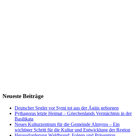
Neueste Beiträge
Deutscher Segler vor Symi tot aus der Ägäis geborgen
Pythagoras letzte Heimat – Griechenlands Vermächtnis in der
Basilikata
Neues Kulturzentrum für die Gemeinde Almyros – Ein
wichtiger Schritt für die Kultur und Entwicklung der Region
Herausforderung Waldbrand: Folgen und Prävention