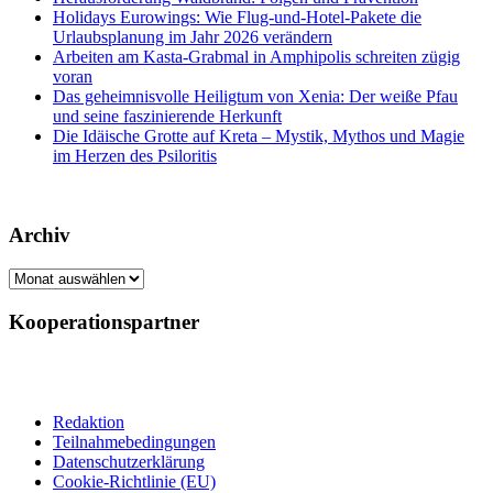
Holidays Eurowings: Wie Flug-und-Hotel-Pakete die
Urlaubsplanung im Jahr 2026 verändern
Arbeiten am Kasta-Grabmal in Amphipolis schreiten zügig
voran
Das geheimnisvolle Heiligtum von Xenia: Der weiße Pfau
und seine faszinierende Herkunft
Die Idäische Grotte auf Kreta – Mystik, Mythos und Magie
im Herzen des Psiloritis
Archiv
Archiv
Kooperationspartner
Redaktion
Teilnahmebedingungen
Datenschutzerklärung
Cookie-Richtlinie (EU)