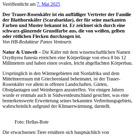
Veröffentlicht am
7. Mai 2025
Der Trauer-Rosenkäfer ist ein auffälliger Vertreter der Familie
der Blatthornkäfer (Scarabaeidae), der für seine markanten
Farben und Muster bekannt ist. Er zeichnet sich durch eine
schwarz-glänzende Grundfarbe aus, die von weißen, gelben
oder rötlichen Flecken durchzogen ist.
Von HB-Redakteur Panos Ventouris
Natur & Umwelt –
Die Käfer mit dem wissenschaftlichen Namen
Oxythyrea funesta erreichen eine Körperlänge von etwa 8 bis 12
Millimetern und haben einen ovalen, leicht abgeflachten Körperbau.
Ursprünglich in den Wärmegebieten mit Nordafrika und dem
Mittelmeerraum mit Griecheenland beheimatet, ist der Trauer-
Rosenkäfer vor allem in offenen Landschaften, Gärten,
Obstplantagen und Weinbergen anzutreffen. Vor einigen Jahren
wurde er erstmals auch in Südwestdeutschland gesichtet, was eine
bemerkenswerte Erweiterung seines bekannten Verbreitungsgebiets,
wahrscheinlich aufgrund der Klimaerwärmung, darstellt.
Foto: Hellas-Bote
Die erwachsenen Tiere ernähren sich hauptsächlich von