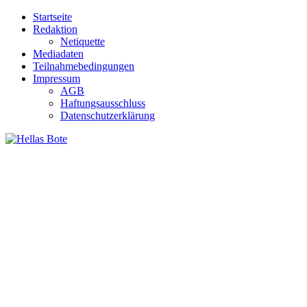
Zum
Startseite
Inhalt
Redaktion
springen
Netiquette
Mediadaten
Teilnahmebedingungen
Impressum
AGB
Haftungsausschluss
Datenschutzerklärung
Hellas Bote
Taglich aktuelle Nachrichten für Deutschland und Griechenland