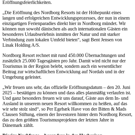
Eröffnungsfeierlichkeiten.
„Die Eröffnung des Nordborg Resorts ist der Höhepunkt eines
langen und erfolgreichen Entwicklungsprozesses, der nun in einem
einzigartigen Ferienparadies direkt hier in Nordborg mündet. Wir
können nun sowohl dänischen als auch internationalen Gästen ein
besonderes Urlaubserlebnis inmitten der Natur und mit starker
Verbindung zum lokalen Umfeld bieten“, sagt Bent Jensen von
Linak Holding A/S.
Nordborg Resort rechnet mit rund 450.000 Übernachtungen und
zusätzlich 25.000 Tagesgästen pro Jahr. Damit wird nicht nur der
Tourismus in der Region belebt, sondern auch ein wesentlicher
Beitrag zur wirtschaftlichen Entwicklung auf Nordals und in der
Umgebung geleistet.
„Wir freuen uns sehr, das offizielle Eröffnungsdatum – den 20. Juni
2025 – bestätigen zu können und dass alles planmäßig verlaufen ist.
Und ganz besonders freuen wir uns darauf, Gäste aus dem In- und
Ausland in unserem neuen Resort willkommen zu heißen, auf das
wir sehr stolz sind“, so Per Egebæk Have von der Bitten & Mads
Clausen Stiftung, einem der Investoren hinter dem Nordborg Resort,
das zu den größten Tourismusprojekten der letzten Jahre in
Dänemark zählt.