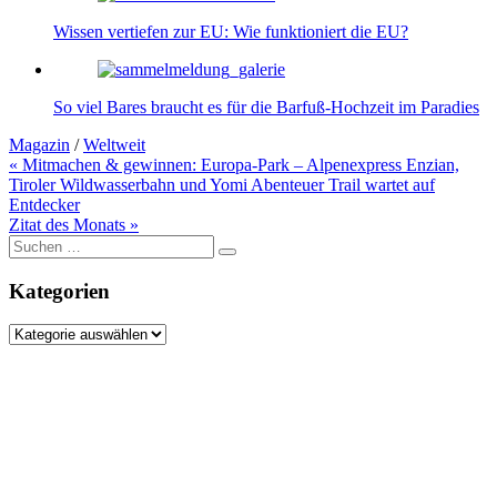
Wissen vertiefen zur EU: Wie funktioniert die EU?
So viel Bares braucht es für die Barfuß-Hochzeit im Paradies
Magazin
/
Weltweit
Beitragsnavigation
« Mitmachen & gewinnen: Europa-Park – Alpenexpress Enzian,
Tiroler Wildwasserbahn und Yomi Abenteuer Trail wartet auf
Entdecker
Zitat des Monats »
Suche
nach:
Kategorien
Kategorien