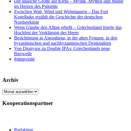
Die Idäische Grotte auf Kreta – Mystik, Mythos und Magie
im Herzen des Psiloritis
Zwischen Watt, Wind und Wehrmauern – Das Fort
Kugelbake erzählt die Geschichte der deutschen
Nordseeküste
Wenn Glaube den Alltag erhellt – Griechenland feierte das
Hochfest der Verklärung des Herrn
Besichtigung in Aigosthena, in der alten Festung, in den
byzantinischen und nachbyzantinischen Denkmälern
Von Dionysos zu Double IPAs: Griechenlands neue
Bierwelle
#stippvisite
Archiv
Archiv
Kooperationspartner
Redaktion