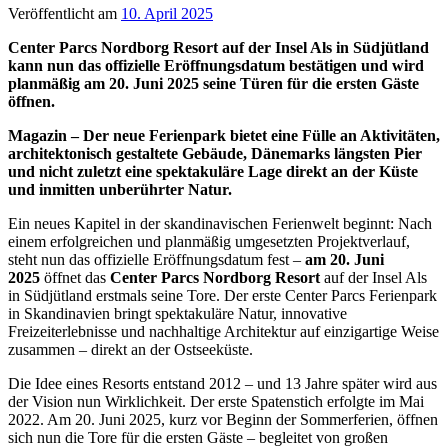
Veröffentlicht am
10. April 2025
Center Parcs Nordborg Resort auf der Insel Als in Südjütland
kann nun das offizielle Eröffnungsdatum bestätigen und wird
planmäßig am 20. Juni 2025 seine Türen für die ersten Gäste
öffnen.
Magazin – Der neue Ferienpark bietet eine Fülle an Aktivitäten,
architektonisch gestaltete Gebäude, Dänemarks längsten Pier
und nicht zuletzt eine spektakuläre Lage direkt an der Küste
und inmitten unberührter Natur.
Ein neues Kapitel in der skandinavischen Ferienwelt beginnt: Nach
einem erfolgreichen und planmäßig umgesetzten Projektverlauf,
steht nun das offizielle Eröffnungsdatum fest –
am 20. Juni
2025
öffnet das
Center Parcs Nordborg Resort
auf der Insel Als
in Südjütland erstmals seine Tore. Der erste Center Parcs Ferienpark
in Skandinavien bringt spektakuläre Natur, innovative
Freizeiterlebnisse und nachhaltige Architektur auf einzigartige Weise
zusammen – direkt an der Ostseeküste.
Die Idee eines Resorts entstand 2012 – und 13 Jahre später wird aus
der Vision nun Wirklichkeit. Der erste Spatenstich erfolgte im Mai
2022. Am 20. Juni 2025, kurz vor Beginn der Sommerferien, öffnen
sich nun die Tore für die ersten Gäste – begleitet von großen