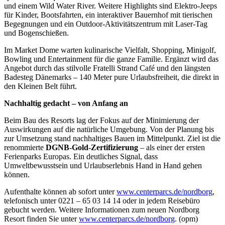
und einem Wild Water River. Weitere Highlights sind Elektro-Jeeps
für Kinder, Bootsfahrten, ein interaktiver Bauernhof mit tierischen
Begegnungen und ein Outdoor-Aktivitätszentrum mit Laser-Tag
und Bogenschießen.
Im Market Dome warten kulinarische Vielfalt, Shopping, Minigolf,
Bowling und Entertainment für die ganze Familie. Ergänzt wird das
Angebot durch das stilvolle Fratelli Strand Café und den längsten
Badesteg Dänemarks – 140 Meter pure Urlaubsfreiheit, die direkt in
den Kleinen Belt führt.
Nachhaltig gedacht – von Anfang an
Beim Bau des Resorts lag der Fokus auf der Minimierung der
Auswirkungen auf die natürliche Umgebung. Von der Planung bis
zur Umsetzung stand nachhaltiges Bauen im Mittelpunkt. Ziel ist die
renommierte
DGNB-Gold-Zertifizierung
– als einer der ersten
Ferienparks Europas. Ein deutliches Signal, dass
Umweltbewusstsein und Urlaubserlebnis Hand in Hand gehen
können.
Aufenthalte können ab sofort unter
www.centerparcs.de/nordborg
,
telefonisch unter 0221 – 65 03 14 14 oder in jedem Reisebüro
gebucht werden. Weitere Informationen zum neuen Nordborg
Resort finden Sie unter
www.centerparcs.de/nordborg
. (opm)