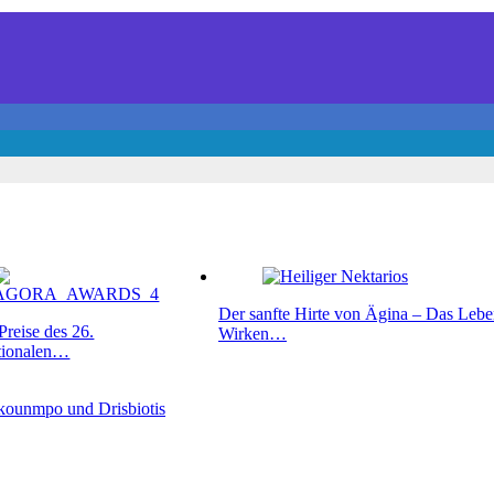
Der sanfte Hirte von Ägina – Das Leb
reise des 26.
Wirken…
ationalen…
okounmpo und Drisbiotis