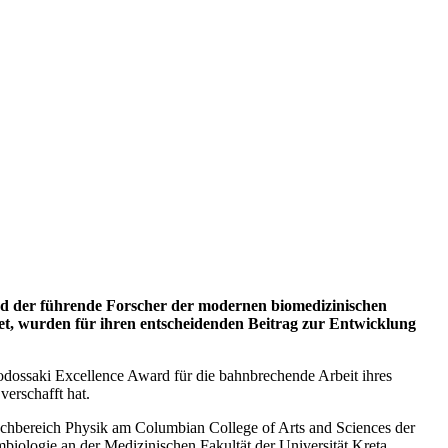
und der führende Forscher der modernen biomedizinischen
tet, wurden für ihren entscheidenden Beitrag zur Entwicklung
odossaki Excellence Award für die bahnbrechende Arbeit ihres
erschafft hat.
achbereich Physik am Columbian College of Arts and Sciences der
iologie an der Medizinischen Fakultät der Universität Kreta,