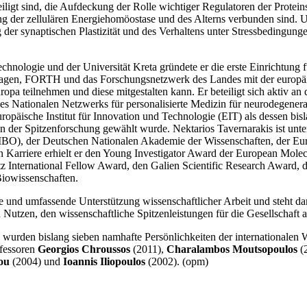
ligt sind, die Aufdeckung der Rolle wichtiger Regulatoren der Protein
ng der zellulären Energiehomöostase und des Alterns verbunden sind. U
er synaptischen Plastizität und des Verhaltens unter Stressbedingunge
echnologie und der Universität Kreta gründete er die erste Einrichtun
tragen, FORTH und das Forschungsnetzwerk des Landes mit der europäi
pa teilnehmen und diese mitgestalten kann. Er beteiligt sich aktiv an
 des Nationalen Netzwerks für personalisierte Medizin für neurodegener
opäische Institut für Innovation und Technologie (EIT) als dessen bislan
n der Spitzenforschung gewählt wurde. Nektarios Tavernarakis ist unt
BO), der Deutschen Nationalen Akademie der Wissenschaften, der Eur
en Karriere erhielt er den Young Investigator Award der European Mol
z International Fellow Award, den Galien Scientific Research Award,
iowissenschaften.
che und umfassende Unterstützung wissenschaftlicher Arbeit und steht d
tzen, den wissenschaftliche Spitzenleistungen für die Gesellschaft a
den bislang sieben namhafte Persönlichkeiten der internationalen Wi
ofessoren
Georgios Chroussos
(2011),
Charalambos Moutsopoulos
(
ou
(2004) und
Ioannis Iliopoulos
(2002). (opm)