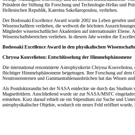
Präsident der Stiftung für Forschung und Technologie-Hellas und Prä
Hellenischen Republik, Katerina Sakellaropoulou, verliehen.
Der Bodossaki Excellence Award wurde 2002 ins Leben gerufen und wi
Wissenschaftlern verliehen, die weltweit die höchsten Auszeichnung
Mitglieder wissenschaftlicher Akademien auf internationaler Ebene. 
Wissenschaftsbereichen verliehen. In diesem Jahr werden die Excell
Bodossaki Excellence Award in den physikalischen Wissenschaft
Chryssa Kouveliotou: Entschlüsselung der Himmelsphänomene
Die international renommierte Astrophysikerin Chryssa Kouveliotou, d
flüchtiger Himmelsphänomene beigetragen. Ihre Forschung auf dem
Neutronensternen und Gammastrahlenausbrüchen hat das Wissen und
Als Postdoktorandin bei der NASA entdeckte sie durch das Studium v
Magnetfeldern. Anschließend wurde sie zur NASA/MSFC eingeladen, 
entstehen. Kurz darauf erhielt sie ein Stipendium zur Suche und Un
astrophysikalischer Objekte, wodurch ein neues Feld eröffnet wurde, i