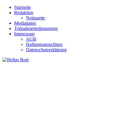
Zum
Startseite
Inhalt
Redaktion
springen
Netiquette
Mediadaten
Teilnahmebedingungen
Impressum
AGB
Haftungsausschluss
Datenschutzerklärung
Hellas Bote
Taglich aktuelle Nachrichten für Deutschland und Griechenland