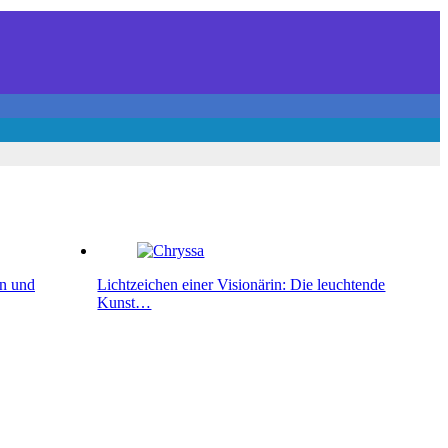
en und
Lichtzeichen einer Visionärin: Die leuchtende
Kunst…