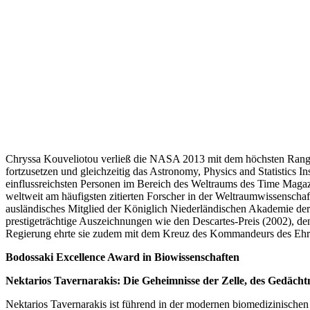
Chryssa Kouveliotou verließ die NASA 2013 mit dem höchsten Rang i
fortzusetzen und gleichzeitig das Astronomy, Physics and Statistics
einflussreichsten Personen im Bereich des Weltraums des Time Magaz
weltweit am häufigsten zitierten Forscher in der Weltraumwissensch
ausländisches Mitglied der Königlich Niederländischen Akademie der 
prestigeträchtige Auszeichnungen wie den Descartes-Preis (2002), de
Regierung ehrte sie zudem mit dem Kreuz des Kommandeurs des Ehren
Bodossaki Excellence Award in Biowissenschaften
Nektarios Tavernarakis: Die Geheimnisse der Zelle, des Gedächtn
Nektarios Tavernarakis ist führend in der modernen biomedizinische