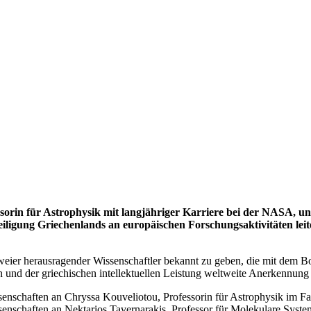
ssorin für Astrophysik mit langjähriger Karriere bei der NASA, 
eiligung Griechenlands an europäischen Forschungsaktivitäten lei
weier herausragender Wissenschaftler bekannt zu geben, die mit dem B
nd der griechischen intellektuellen Leistung weltweite Anerkennung v
enschaften an Chryssa Kouveliotou, Professorin für Astrophysik im F
schaften an Nektarios Tavernarakis, Professor für Molekulare Systemb