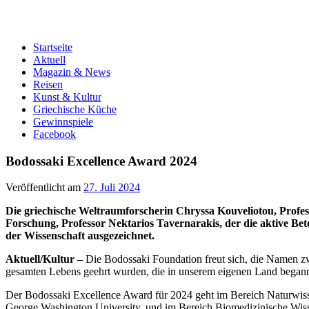
Startseite
Aktuell
Magazin & News
Reisen
Kunst & Kultur
Griechische Küche
Gewinnspiele
Facebook
Bodossaki Excellence Award 2024
Veröffentlicht am
27. Juli 2024
Die griechische Weltraumforscherin Chryssa Kouveliotou, Profe
Forschung, Professor Nektarios Tavernarakis, der die aktive Bet
der Wissenschaft ausgezeichnet.
Aktuell/Kultur –
Die Bodossaki Foundation freut sich, die Namen z
gesamten Lebens geehrt wurden, die in unserem eigenen Land begann u
Der Bodossaki Excellence Award für 2024 geht im Bereich Naturwiss
George Washington University, und im Bereich Biomedizinische Wissen