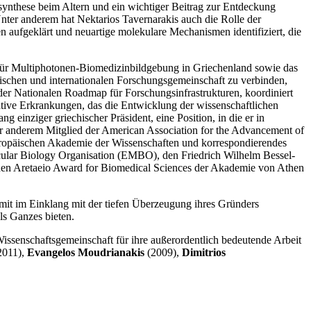
synthese beim Altern und ein wichtiger Beitrag zur Entdeckung
nter anderem hat Nektarios Tavernarakis auch die Rolle der
n aufgeklärt und neuartige molekulare Mechanismen identifiziert, die
g für Multiphotonen-Biomedizinbildgebung in Griechenland sowie das
schen und internationalen Forschungsgemeinschaft zu verbinden,
 der Nationalen Roadmap für Forschungsinfrastrukturen, koordiniert
ative Erkrankungen, das die Entwicklung der wissenschaftlichen
g einziger griechischer Präsident, eine Position, in die er in
er anderem Mitglied der American Association for the Advancement of
opäischen Akademie der Wissenschaften und korrespondierendes
ecular Biology Organisation (EMBO), den Friedrich Wilhelm Bessel-
 den Aretaeio Award for Biomedical Sciences der Akademie von Athen
amit im Einklang mit der tiefen Überzeugung ihres Gründers
ls Ganzes bieten.
ssenschaftsgemeinschaft für ihre außerordentlich bedeutende Arbeit
2011),
Evangelos Moudrianakis
(2009),
Dimitrios