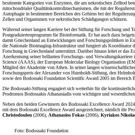
bestimmte Kategorien von Enzymen, die am nekrotischen Zelltod betei
mitochondrialer Qualitätskontrollmechanismen, die mit der Regulieru
Autophagie in bestimmten Bereichen des Gehirns bei der Regulierung d
Zellen und Organismen vor nekrotischen Schädigungen schützen.
Während seiner langen Karriere bei der Stiftung für Forschung und T
Postgraduiertenprogramm für Bioinformatik. Er hat auch dazu beige
damit Griechenland an Entwicklungen und Forschungspolitiken in Euro
die Nationale Bioimaging-Infrastruktur und fungiert als Koordinator
Forschung in Griechenland unterstützt. Darüber hinaus leitet er das Eur
Anerkennung seiner brillanten Forschungs- und Verwaltungskarriere i
Science (AAAS), der European Molecular Biology Organisation (EM
Mitglied der Akademie von Athen. In seiner langen wissenschaftlich
Forschungspreis der Alexander von Humboldt-Stiftung, den Helmholt
sowie den Bodossaki Foundation Scientific Award 2005 im Bereich B
Die Bodossaki-Stiftung engagiert sich weiterhin für die kontinuierli
Prodromos Bodossakis Athanasiadis vom wichtigen und wesentlichen Nu
Neben den beiden Gewinnern des Bodossaki Excellence Award 2024 wur
mit dem Bodossaki Excellence Award ausgezeichnet, nämlich die Pr
Christodoulou
(2006),
Athanasios Fokas
(2006),
Kyriakos Nikola
Foto: Bodossaki Foundation