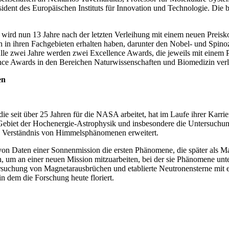
sident des Europäischen Instituts für Innovation und Technologie. Di
rd nun 13 Jahre nach der letzten Verleihung mit einem neuen Preisko
en in ihren Fachgebieten erhalten haben, darunter den Nobel- und Spi
Alle zwei Jahre werden zwei Excellence Awards, die jeweils mit einem 
ence Awards in den Bereichen Naturwissenschaften und Biomedizin verl
en
ie seit über 25 Jahren für die NASA arbeitet, hat im Laufe ihrer Karrie
 Gebiet der Hochenergie-Astrophysik und insbesondere die Untersu
 Verständnis von Himmelsphänomenen erweitert.
on Daten einer Sonnenmission die ersten Phänomene, die später als Ma
um an einer neuen Mission mitzuarbeiten, bei der sie Phänomene unte
tersuchung von Magnetarausbrüchen und etablierte Neutronensterne mit
n dem die Forschung heute floriert.