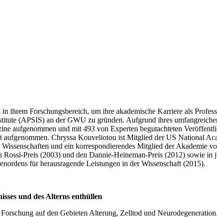
n ihrem Forschungsbereich, um ihre akademische Karriere als Profess
 Institute (APSIS) an der GWU zu gründen. Aufgrund ihres umfangreiche
ine aufgenommen und mit 493 von Experten begutachteten Veröffentlichu
aft aufgenommen. Chryssa Kouveliotou ist Mitglied der US National A
Wissenschaften und ein korrespondierendes Mitglied der Akademie von A
n Rossi-Preis (2003) und den Dannie-Heineman-Preis (2012) sowie in j
ordens für herausragende Leistungen in der Wissenschaft (2015).
isses und des Alterns enthüllen
n Forschung auf den Gebieten Alterung, Zelltod und Neurodegeneration