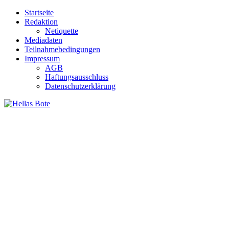
Zum
Startseite
Inhalt
Redaktion
springen
Netiquette
Mediadaten
Teilnahmebedingungen
Impressum
AGB
Haftungsausschluss
Datenschutzerklärung
Hellas Bote
Taglich aktuelle Nachrichten für Deutschland und Griechenland