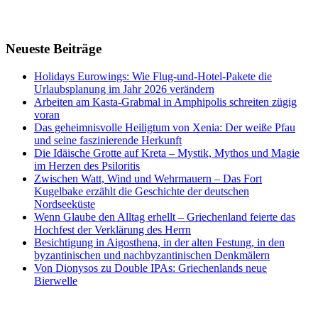
Neueste Beiträge
Holidays Eurowings: Wie Flug-und-Hotel-Pakete die
Urlaubsplanung im Jahr 2026 verändern
Arbeiten am Kasta-Grabmal in Amphipolis schreiten zügig
voran
Das geheimnisvolle Heiligtum von Xenia: Der weiße Pfau
und seine faszinierende Herkunft
Die Idäische Grotte auf Kreta – Mystik, Mythos und Magie
im Herzen des Psiloritis
Zwischen Watt, Wind und Wehrmauern – Das Fort
Kugelbake erzählt die Geschichte der deutschen
Nordseeküste
Wenn Glaube den Alltag erhellt – Griechenland feierte das
Hochfest der Verklärung des Herrn
Besichtigung in Aigosthena, in der alten Festung, in den
byzantinischen und nachbyzantinischen Denkmälern
Von Dionysos zu Double IPAs: Griechenlands neue
Bierwelle