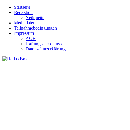
Zum
Startseite
Inhalt
Redaktion
springen
Netiquette
Mediadaten
Teilnahmebedingungen
Impressum
AGB
Haftungsausschluss
Datenschutzerklärung
Hellas Bote
Taglich aktuelle Nachrichten für Deutschland und Griechenland