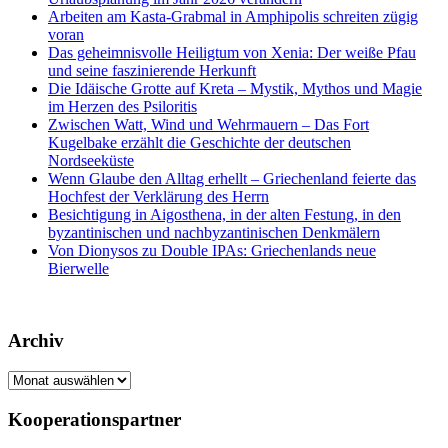
Arbeiten am Kasta-Grabmal in Amphipolis schreiten zügig
voran
Das geheimnisvolle Heiligtum von Xenia: Der weiße Pfau
und seine faszinierende Herkunft
Die Idäische Grotte auf Kreta – Mystik, Mythos und Magie
im Herzen des Psiloritis
Zwischen Watt, Wind und Wehrmauern – Das Fort
Kugelbake erzählt die Geschichte der deutschen
Nordseeküste
Wenn Glaube den Alltag erhellt – Griechenland feierte das
Hochfest der Verklärung des Herrn
Besichtigung in Aigosthena, in der alten Festung, in den
byzantinischen und nachbyzantinischen Denkmälern
Von Dionysos zu Double IPAs: Griechenlands neue
Bierwelle
Archiv
Archiv
Kooperationspartner