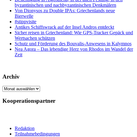
byzantinischen und nachbyzantinischen Denkmälern
Von Dionysos zu Double IPAs: Griechenlands neue
Bierwelle
#stippvisite
Antikes Schiffswrack auf der Insel Andros entdeckt
Sicher reisen in Griechenland: Wie GPS-Tracker Gepäck und
Wertsachen schützen
Schutz und Förderung des Bouvalis-Anwesens in Kalymnos
Nea Agora – Das lebendige Herz von Rhodos im Wandel der
Zeit
Archiv
Archiv
Kooperationspartner
Redaktion
Teilnahmebedingungen