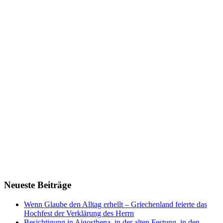
Neueste Beiträge
Wenn Glaube den Alltag erhellt – Griechenland feierte das
Hochfest der Verklärung des Herrn
Besichtigung in Aigosthena, in der alten Festung, in den