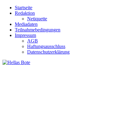
Zum
Startseite
Inhalt
Redaktion
springen
Netiquette
Mediadaten
Teilnahmebedingungen
Impressum
AGB
Haftungsausschluss
Datenschutzerklärung
Hellas Bote
Taglich aktuelle Nachrichten für Deutschland und Griechenland