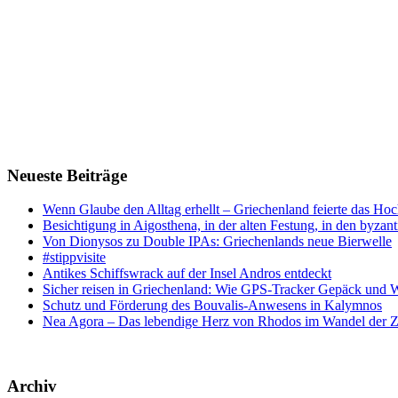
Neueste Beiträge
Wenn Glaube den Alltag erhellt – Griechenland feierte das Hoc
Besichtigung in Aigosthena, in der alten Festung, in den byz
Von Dionysos zu Double IPAs: Griechenlands neue Bierwelle
#stippvisite
Antikes Schiffswrack auf der Insel Andros entdeckt
Sicher reisen in Griechenland: Wie GPS-Tracker Gepäck und 
Schutz und Förderung des Bouvalis-Anwesens in Kalymnos
Nea Agora – Das lebendige Herz von Rhodos im Wandel der Z
Archiv