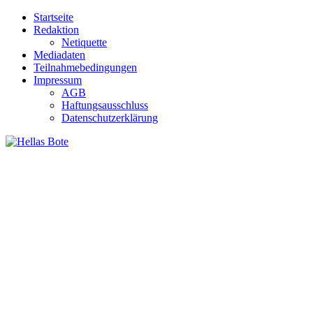
Zum
Startseite
Inhalt
Redaktion
springen
Netiquette
Mediadaten
Teilnahmebedingungen
Impressum
AGB
Haftungsausschluss
Datenschutzerklärung
Hellas Bote
Taglich aktuelle Nachrichten für Deutschland und Griechenland