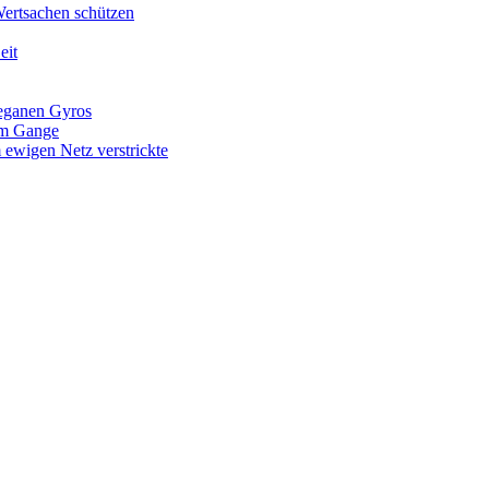
Wertsachen schützen
eit
veganen Gyros
 im Gange
 ewigen Netz verstrickte