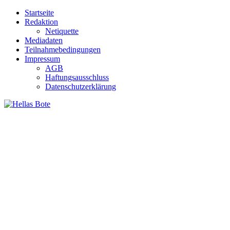
Zum
Startseite
Inhalt
Redaktion
springen
Netiquette
Mediadaten
Teilnahmebedingungen
Impressum
AGB
Haftungsausschluss
Datenschutzerklärung
Hellas Bote
Taglich aktuelle Nachrichten für Deutschland und Griechenland