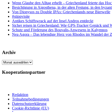
Wenn Glaube den Alltag erhellt – Griechenland feierte das Hoc
Besichtigung in Aigosthena, in der alten Festung, in den byz
Von Dionysos zu Double IPAs: Griechenlands neue Bierwelle
#stippvisite
Antikes Schiffswrack auf der Insel Andros entdeckt
Sicher reisen in Griechenland: Wie GPS-Tracker Gepäck und 
Schutz und Förderung des Bouvalis-Anwesens in Kalymnos
Nea Agora – Das lebendige Herz von Rhodos im Wandel der Z
Archiv
Archiv
Kooperationspartner
Redaktion
Teilnahmebedingungen
Datenschutzerklärung
Cookie-Richtlinie (EU)