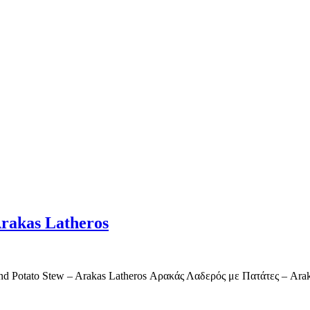
Arakas Latheros
a and Potato Stew – Arakas Latheros Αρακάς Λαδερός με Πατάτες – Ar