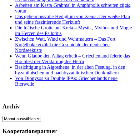
Arbeiten am Kasta-Grabmal in Amphipolis schreiten zügig
voran
Das geheimnisvolle Heiligtum von Xenia: Der weiße Pfau
und seine faszinierende Herkunft
Die Idäische Grotte auf Kreta – Mystik, Mythos und Magie
im Herzen des Psiloritis
Zwischen Watt, Wind und Wehrmauern – Das Fort
Kugelbake erzählt die Geschichte der deutschen
Nordseeküste
Wenn Glaube den Alltag erhellt – Griechenland feierte das
Hochfest der Verklärung des Herrn
Besichtigung in Aigosthena, in der alten Festung, in den
byzantinischen und nachbyzantinischen Denkmälern
Von Dionysos zu Double IPAs: Griechenlands neue
Bierwelle
Archiv
Archiv
Kooperationspartner