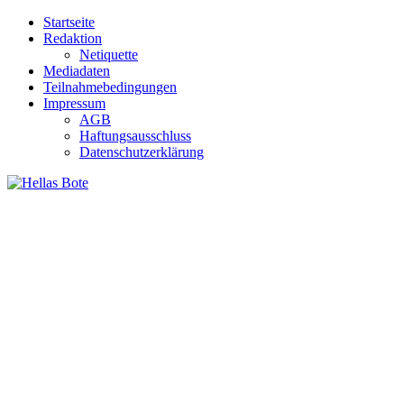
Zum
Startseite
Inhalt
Redaktion
springen
Netiquette
Mediadaten
Teilnahmebedingungen
Impressum
AGB
Haftungsausschluss
Datenschutzerklärung
Hellas Bote
Taglich aktuelle Nachrichten für Deutschland und Griechenland