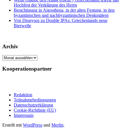
Hochfest der Verklärung des Herrn
Besichtigung in Aigosthena, in der alten Festung, in den
byzantinischen und nachbyzantinischen Denkmälern
Von Dionysos zu Double IPAs: Griechenlands neue
Bierwelle
Archiv
Archiv
Kooperationspartner
Redaktion
Teilnahmebedingungen
Datenschutzerklärung
Cookie-Richtlinie (EU)
Impressum
Erstellt mit
WordPress
und
Merlin
.