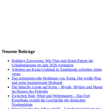
Neueste Beiträge
Holidays Eurowings: Wie Flug-und-Hotel-Pakete die
Urlaubsplanung im Jahr 2026 verändern
Arbeiten am Kasta-Grabmal in Amphipolis schreiten zügig
voran
Das geheimnisvolle Heiligtum von Xenia: Der weiße Pfau
und seine faszinierende Herkunft
Die Idäische Grotte auf Kreta – Mystik, Mythos und Magie
im Herzen des Psiloritis
Zwischen Watt, Wind und Wehrmauern – Das Fort
Kugelbake erzählt die Geschichte der deutschen
Nordseeküste
Wenn Glaube den Alltag erhellt – Griechenland feierte das