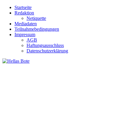
Zum
Startseite
Inhalt
Redaktion
springen
Netiquette
Mediadaten
Teilnahmebedingungen
Impressum
AGB
Haftungsausschluss
Datenschutzerklärung
Hellas Bote
Taglich aktuelle Nachrichten für Deutschland und Griechenland