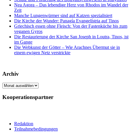
Nea Agora – Das lebendige Herz von Rhodos im Wandel der
Zeit
Manche Lungenwürmer sind auf Katzen spezialisiert
Die Kirche der Wunder: Panagía Evangelístria auf Tinos
Griechisch essen ohne Fleisch: Von der Fastenküche bis zum
veganen Gyros
Die Restaurierung der Kirche San Joseph in Loutra, Tinos, ist
im Gange
Die Webkunst der Götter – Wie Arachnes Übermut sie in
einem ewigen Netz verstrickte
Archiv
Archiv
Kooperationspartner
Redaktion
Teilnahmebedingungen