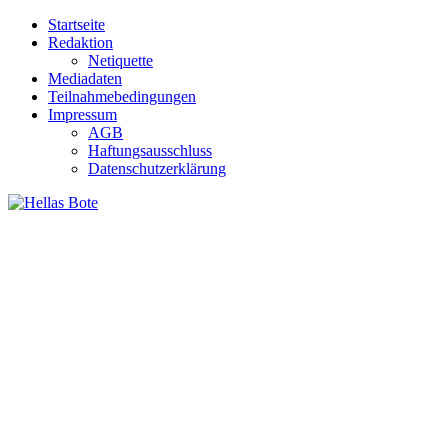
Zum
Startseite
Inhalt
Redaktion
springen
Netiquette
Mediadaten
Teilnahmebedingungen
Impressum
AGB
Haftungsausschluss
Datenschutzerklärung
Hellas Bote
Taglich aktuelle Nachrichten für Deutschland und Griechenland