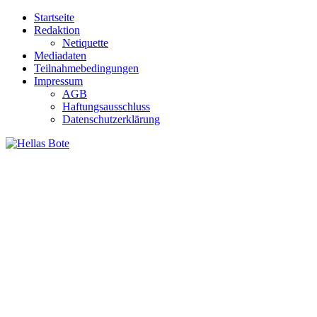
Zum
Startseite
Inhalt
Redaktion
springen
Netiquette
Mediadaten
Teilnahmebedingungen
Impressum
AGB
Haftungsausschluss
Datenschutzerklärung
Hellas Bote
Taglich aktuelle Nachrichten für Deutschland und Griechenland