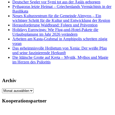
Deutscher Segler vor Symi tot aus der Ägäis geborgen
Pythagoras letzte Heimat – Griechenlands Vermächtnis in der
Basilikata
Neues Kulturzentrum für die Gemeinde Almyros – Ein
wichtiger Schritt für die Kultur und Entwicklung der Region
Herausforderung Waldbrand: Folgen und Prävention
Holidays Eurowings: Wie Flug-und-Hotel-Pakete die
Urlaubsplanung im Jahr 2026 verändern
Arbeiten am Kasta-Grabmal in Amphipolis schreiten zügig
voran
Das geheimnisvolle Heiligtum von Xenia: Der weiße Pfau
und seine faszinierende Herkunft
Die Idäische Grotte auf Kreta – Mystik, Mythos und Magie
im Herzen des Psiloritis
Archiv
Archiv
Kooperationspartner