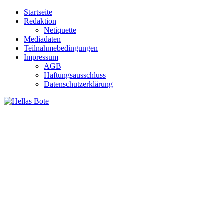
Zum
Startseite
Inhalt
Redaktion
springen
Netiquette
Mediadaten
Teilnahmebedingungen
Impressum
AGB
Haftungsausschluss
Datenschutzerklärung
Hellas Bote
Taglich aktuelle Nachrichten für Deutschland und Griechenland