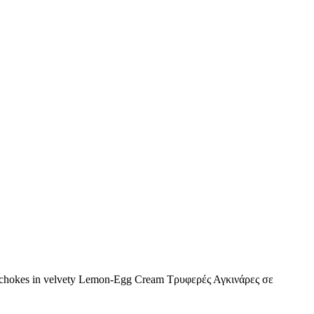
Artichokes in velvety Lemon-Egg Cream Τρυφερές Αγκινάρες σε