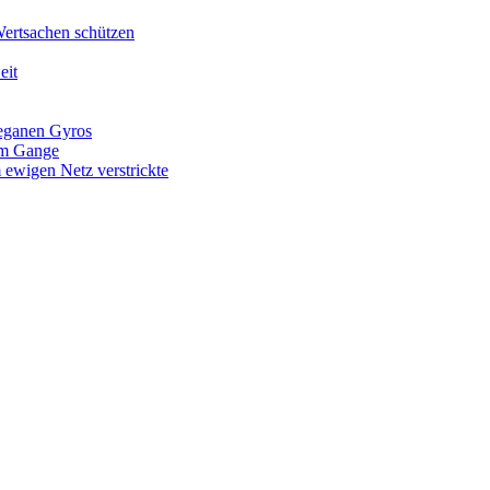
Wertsachen schützen
eit
veganen Gyros
 im Gange
 ewigen Netz verstrickte