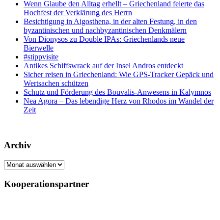
Wenn Glaube den Alltag erhellt – Griechenland feierte das
Hochfest der Verklärung des Herrn
Besichtigung in Aigosthena, in der alten Festung, in den
byzantinischen und nachbyzantinischen Denkmälern
Von Dionysos zu Double IPAs: Griechenlands neue
Bierwelle
#stippvisite
Antikes Schiffswrack auf der Insel Andros entdeckt
Sicher reisen in Griechenland: Wie GPS-Tracker Gepäck und
Wertsachen schützen
Schutz und Förderung des Bouvalis-Anwesens in Kalymnos
Nea Agora – Das lebendige Herz von Rhodos im Wandel der
Zeit
Archiv
Archiv
Kooperationspartner