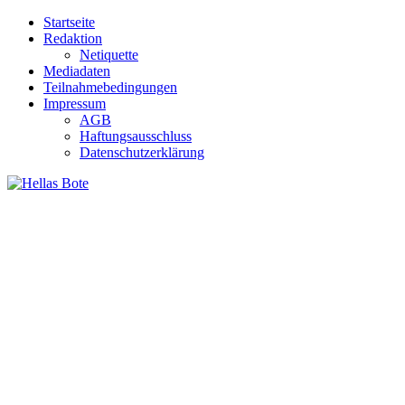
Zum
Startseite
Inhalt
Redaktion
springen
Netiquette
Mediadaten
Teilnahmebedingungen
Impressum
AGB
Haftungsausschluss
Datenschutzerklärung
Hellas Bote
Taglich aktuelle Nachrichten für Deutschland und Griechenland