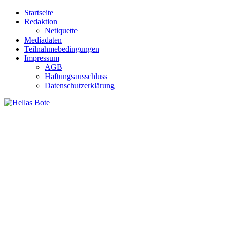
Zum
Startseite
Inhalt
Redaktion
springen
Netiquette
Mediadaten
Teilnahmebedingungen
Impressum
AGB
Haftungsausschluss
Datenschutzerklärung
Hellas Bote
Taglich aktuelle Nachrichten für Deutschland und Griechenland