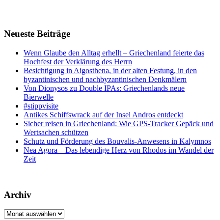
Neueste Beiträge
Wenn Glaube den Alltag erhellt – Griechenland feierte das
Hochfest der Verklärung des Herrn
Besichtigung in Aigosthena, in der alten Festung, in den
byzantinischen und nachbyzantinischen Denkmälern
Von Dionysos zu Double IPAs: Griechenlands neue
Bierwelle
#stippvisite
Antikes Schiffswrack auf der Insel Andros entdeckt
Sicher reisen in Griechenland: Wie GPS-Tracker Gepäck und
Wertsachen schützen
Schutz und Förderung des Bouvalis-Anwesens in Kalymnos
Nea Agora – Das lebendige Herz von Rhodos im Wandel der
Zeit
Archiv
Archiv