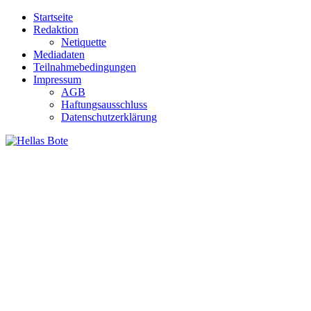
Zum
Startseite
Inhalt
Redaktion
springen
Netiquette
Mediadaten
Teilnahmebedingungen
Impressum
AGB
Haftungsausschluss
Datenschutzerklärung
Hellas Bote
Taglich aktuelle Nachrichten für Deutschland und Griechenland