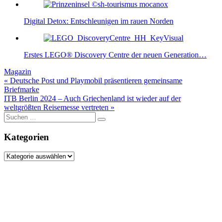
Digital Detox: Entschleunigen im rauen Norden
Erstes LEGO® Discovery Centre der neuen Generation…
Magazin
Beitragsnavigation
« Deutsche Post und Playmobil präsentieren gemeinsame
Briefmarke
ITB Berlin 2024 – Auch Griechenland ist wieder auf der
weltgrößten Reisemesse vertreten »
Suche
nach:
Kategorien
Kategorien