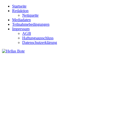
Zum
Startseite
Inhalt
Redaktion
springen
Netiquette
Mediadaten
Teilnahmebedingungen
Impressum
AGB
Haftungsausschluss
Datenschutzerklärung
Hellas Bote
Taglich aktuelle Nachrichten für Deutschland und Griechenland