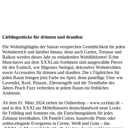
Lieblingsstücke für drinnen und draußen
Die Wohnhighlights der Saison versprechen Gemütlichkeit für jeden
Wohnbereich und darüber hinaus, denn auch Garten, Terrasse und
Balkon werden dieses Jahr zu einladenden Wohlfühlorten! Echte
Must-haves aus dem XXXLutz-Sortiment sind ausgewählte Pieces
für den Esstisch, wie filigranes Steingut, dekorative Wohntextilien
sowie Accessoires für drinnen und draußen. Die i-Tüpfelchen für
jeden Raum bringen jetzt Farbe ins Spiel, denn pastellige Töne wie
Lavendel, Rosé, Pistazie, Zitronengelb und die Trendfarbe des
Jahres Peach Fuzz verbreiten in jedem Raum ein fröhliches
Ambiente.
Ab dem 01. März 2024 ziehen im Onlineshop – www.xxxlutz.de –
und in den XXXLutz Möbelhäusern deutschlandweit neue Looks
für Frühling und Sommer ein, die Einrichtungsideen für jedes
Zuhause bereithalten. Ob Pastell-Colors, kunstvolle Prints oder
zeitlos-elegante Evergreens in Creme, Weiß und Grau – das