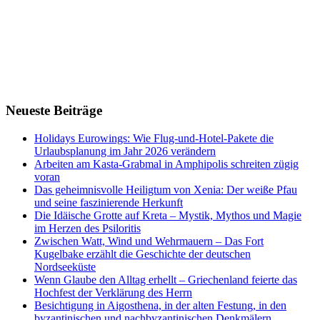
Neueste Beiträge
Holidays Eurowings: Wie Flug-und-Hotel-Pakete die
Urlaubsplanung im Jahr 2026 verändern
Arbeiten am Kasta-Grabmal in Amphipolis schreiten zügig
voran
Das geheimnisvolle Heiligtum von Xenia: Der weiße Pfau
und seine faszinierende Herkunft
Die Idäische Grotte auf Kreta – Mystik, Mythos und Magie
im Herzen des Psiloritis
Zwischen Watt, Wind und Wehrmauern – Das Fort
Kugelbake erzählt die Geschichte der deutschen
Nordseeküste
Wenn Glaube den Alltag erhellt – Griechenland feierte das
Hochfest der Verklärung des Herrn
Besichtigung in Aigosthena, in der alten Festung, in den
byzantinischen und nachbyzantinischen Denkmälern