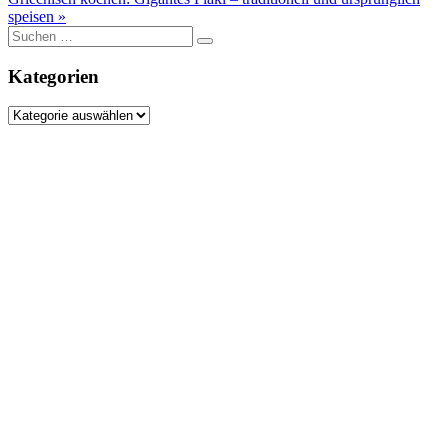
speisen »
Suche
nach:
Kategorien
Kategorien