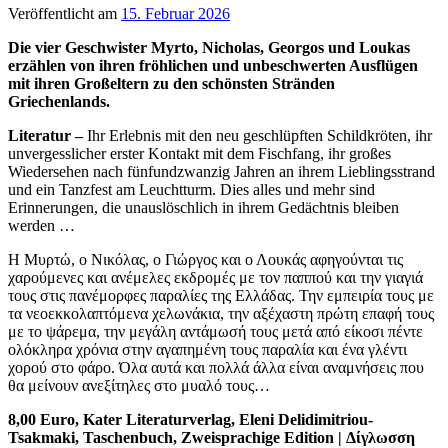
Veröffentlicht am
15. Februar 2026
Die vier Geschwister Myrto, Nicholas, Georgos und Loukas
erzählen von ihren fröhlichen und unbeschwerten Ausflügen
mit ihren Großeltern zu den schönsten Stränden
Griechenlands.
Literatur –
Ihr Erlebnis mit den neu geschlüpften Schildkröten, ihr
unvergesslicher erster Kontakt mit dem Fischfang, ihr großes
Wiedersehen nach fünfundzwanzig Jahren an ihrem Lieblingsstrand
und ein Tanzfest am Leuchtturm. Dies alles und mehr sind
Erinnerungen, die unauslöschlich in ihrem Gedächtnis bleiben
werden …
Η Μυρτώ, ο Νικόλας, ο Γιώργος και ο Λουκάς αφηγούνται τις
χαρούμενες και ανέμελες εκδρομές με τον παππού και την γιαγιά
τους στις πανέμορφες παραλίες της Ελλάδας. Την εμπειρία τους με
τα νεοεκκολαπτόμενα χελωνάκια, την αξέχαστη πρώτη επαφή τους
με το ψάρεμα, την μεγάλη αντάμωσή τους μετά από είκοσι πέντε
ολόκληρα χρόνια στην αγαπημένη τους παραλία και ένα γλέντι
χορού στο φάρο. Όλα αυτά και πολλά άλλα είναι αναμνήσεις που
θα μείνουν ανεξίτηλες στο μυαλό τους…
8,00 Euro, Kater Literaturverlag, Eleni Delidimitriou-
Tsakmaki, Taschenbuch, Zweisprachige Edition | Δίγλωσση