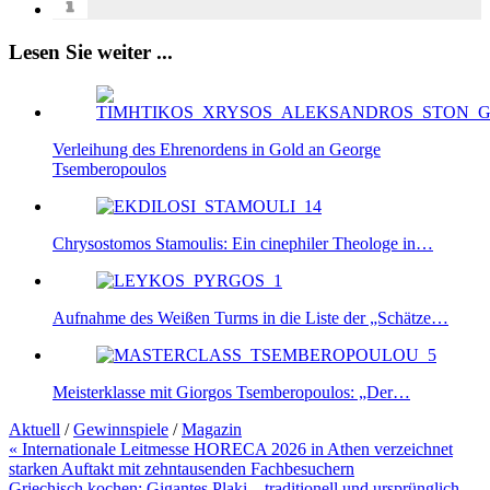
Lesen Sie weiter ...
Verleihung des Ehrenordens in Gold an George
Tsemberopoulos
Chrysostomos Stamoulis: Ein cinephiler Theologe in…
Aufnahme des Weißen Turms in die Liste der „Schätze…
Meisterklasse mit Giorgos Tsemberopoulos: „Der…
Aktuell
/
Gewinnspiele
/
Magazin
Beitragsnavigation
« Internationale Leitmesse HORECA 2026 in Athen verzeichnet
starken Auftakt mit zehntausenden Fachbesuchern
Griechisch kochen: Gigantes Plaki – traditionell und ursprünglich