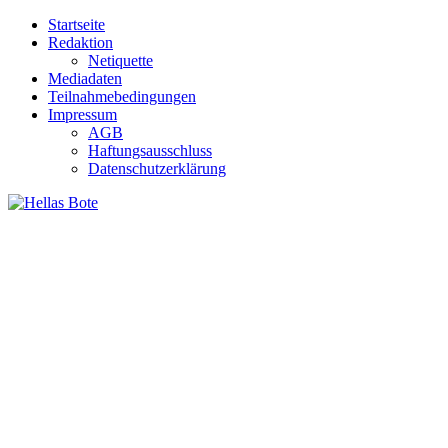
Zum
Startseite
Inhalt
Redaktion
springen
Netiquette
Mediadaten
Teilnahmebedingungen
Impressum
AGB
Haftungsausschluss
Datenschutzerklärung
Hellas Bote
Taglich aktuelle Nachrichten für Deutschland und Griechenland