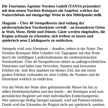
Die Tourismus-Agentur Nordsee GmbH (TANO) präsentiert
mit dem neuen Nordsee-Reisepass ein Angebot, welches das
Naturerlebnis auf einzigartige Weise in den Mittelpunkt stellt.
Magazin – Über 40 Stempelboxen sind entlang der
niedersächsischen Nordseeküste verteilt – an besonderen Orten
in Watt, Moor, Heide und Dünen. Gäste werden eingeladen, die
Region achtsam zu erkunden, sich treiben zu lassen und
spielerisch neue Lieblingsorte zu entdecken.
Stempeln wird zum Abenteuer – draußen, mitten in der Natur: Der
Nordsee-Reisepass führt Urlauber wie Tagesgäste auf eine Reise
durch die vielfältigen Landschaftsräume der niedersächsischen
Nordseeküste. Über 40 Stempelboxen stehen an außergewöhnlichen
Naturorten und laden zum Verweilen, Staunen und bewussten
Erleben ein. Jede Box markiert ein kleines Ziel, das mit einem
großen Erlebnis verbunden ist: dem Gefühl, die Nordsee und ihr
Hinterland wirklich zu entdecken.
Von der Weite des Watts über geheimnisvolle Moore bis hin zu
stillen Heidelandschaften und den Inseln – der Reisepass wird zum
persönlichen Begleiter auf einer individuellen Entdeckungsreise.
Wer unterwegs fleißig Stempel sammelt, wird mit Prämien belohnt.
Damit wird das Erkunden der Region nicht nur spielerisch, sondern