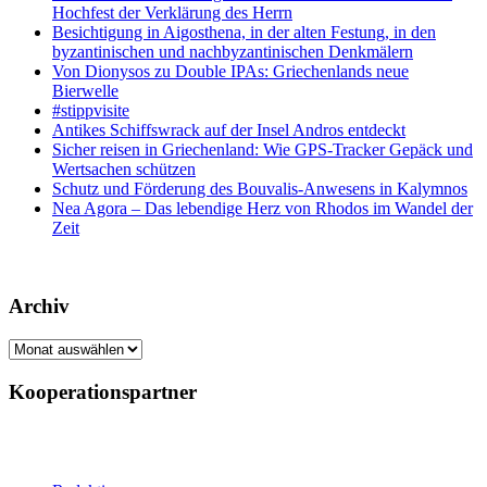
Hochfest der Verklärung des Herrn
Besichtigung in Aigosthena, in der alten Festung, in den
byzantinischen und nachbyzantinischen Denkmälern
Von Dionysos zu Double IPAs: Griechenlands neue
Bierwelle
#stippvisite
Antikes Schiffswrack auf der Insel Andros entdeckt
Sicher reisen in Griechenland: Wie GPS-Tracker Gepäck und
Wertsachen schützen
Schutz und Förderung des Bouvalis-Anwesens in Kalymnos
Nea Agora – Das lebendige Herz von Rhodos im Wandel der
Zeit
Archiv
Archiv
Kooperationspartner