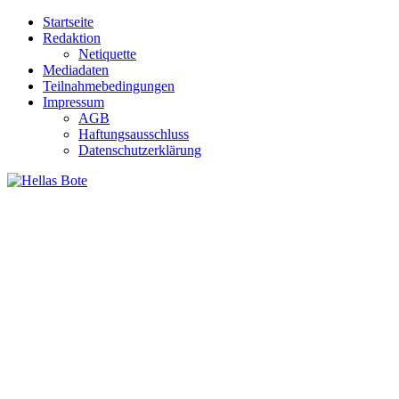
Zum
Startseite
Inhalt
Redaktion
springen
Netiquette
Mediadaten
Teilnahmebedingungen
Impressum
AGB
Haftungsausschluss
Datenschutzerklärung
Hellas Bote
Taglich aktuelle Nachrichten für Deutschland und Griechenland