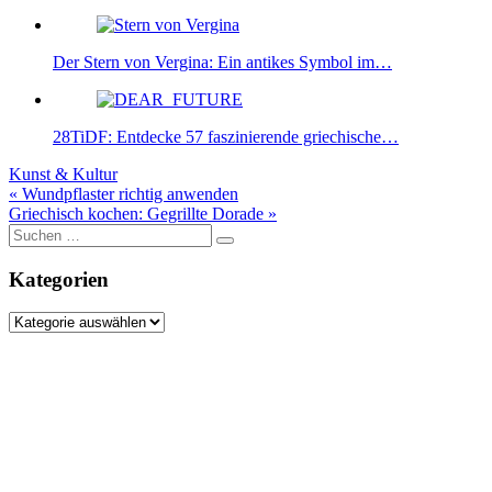
Der Stern von Vergina: Ein antikes Symbol im…
28TiDF: Entdecke 57 faszinierende griechische…
Kunst & Kultur
Beitragsnavigation
« Wundpflaster richtig anwenden
Griechisch kochen: Gegrillte Dorade »
Suche
nach:
Kategorien
Kategorien