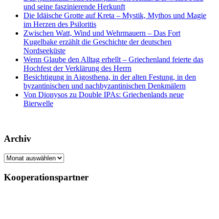
und seine faszinierende Herkunft
Die Idäische Grotte auf Kreta – Mystik, Mythos und Magie
im Herzen des Psiloritis
Zwischen Watt, Wind und Wehrmauern – Das Fort
Kugelbake erzählt die Geschichte der deutschen
Nordseeküste
Wenn Glaube den Alltag erhellt – Griechenland feierte das
Hochfest der Verklärung des Herrn
Besichtigung in Aigosthena, in der alten Festung, in den
byzantinischen und nachbyzantinischen Denkmälern
Von Dionysos zu Double IPAs: Griechenlands neue
Bierwelle
Archiv
Archiv
Kooperationspartner