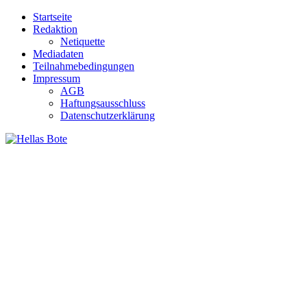
Zum
Startseite
Inhalt
Redaktion
springen
Netiquette
Mediadaten
Teilnahmebedingungen
Impressum
AGB
Haftungsausschluss
Datenschutzerklärung
Hellas Bote
Taglich aktuelle Nachrichten für Deutschland und Griechenland