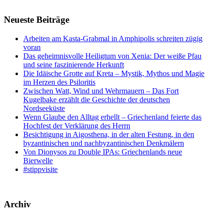
Neueste Beiträge
Arbeiten am Kasta-Grabmal in Amphipolis schreiten zügig
voran
Das geheimnisvolle Heiligtum von Xenia: Der weiße Pfau
und seine faszinierende Herkunft
Die Idäische Grotte auf Kreta – Mystik, Mythos und Magie
im Herzen des Psiloritis
Zwischen Watt, Wind und Wehrmauern – Das Fort
Kugelbake erzählt die Geschichte der deutschen
Nordseeküste
Wenn Glaube den Alltag erhellt – Griechenland feierte das
Hochfest der Verklärung des Herrn
Besichtigung in Aigosthena, in der alten Festung, in den
byzantinischen und nachbyzantinischen Denkmälern
Von Dionysos zu Double IPAs: Griechenlands neue
Bierwelle
#stippvisite
Archiv