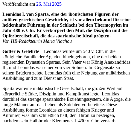
Veröffentlicht am
26. Mai 2025
Leonidas I. von Sparta, eine der ikonischsten Figuren der
antiken griechischen Geschichte, ist vor allem bekannt für seine
heldenhafte Führung in der Schlacht bei den Thermopylen im
Jahr 480 v. Chr. Er verkörpert den Mut, die Disziplin und die
Opferbereitschaft, die das spartanische Ideal prägten.
Von HB-Redakteurin Maria Vlachou
Götter & Gelehrte –
Leonidas wurde um 540 v. Chr. in die
königliche Familie der Agiaden hineingeboren, eine der beiden
regierenden Dynastien Spartas. Sein Vater war König Anaxandridas
II., und Leonidas war einer von vier Söhnen. Im Gegensatz zu
seinen Brüdern zeigte Leonidas früh eine Neigung zur militärischen
Ausbildung und zum Dienst am Staat.
Sparta war eine militaristische Gesellschaft, die großen Wert auf
körperliche Stärke, Disziplin und Kampfkunst legte. Leonidas
durchlief das strenge spartanische Erziehungssystem, die Agoge, die
junge Männer auf das Leben als Soldaten vorbereitete. Diese
Ausbildung formte Leonidas zu einem fähigen Krieger und
Anführer, was ihm schließlich half, den Thron zu besteigen,
nachdem sein Halbbruder Kleomenes I. 490 v. Chr. verstarb.