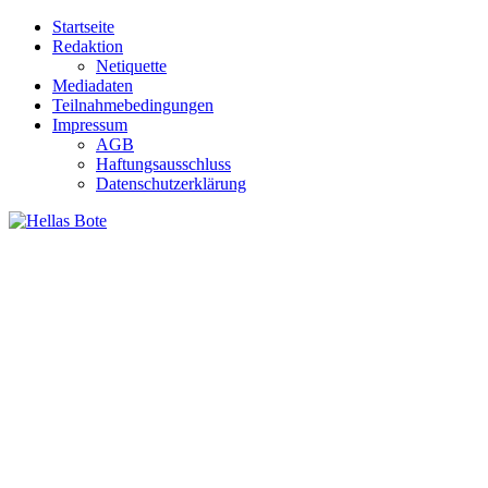
Zum
Startseite
Inhalt
Redaktion
springen
Netiquette
Mediadaten
Teilnahmebedingungen
Impressum
AGB
Haftungsausschluss
Datenschutzerklärung
Hellas Bote
Taglich aktuelle Nachrichten für Deutschland und Griechenland