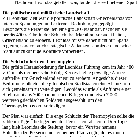
Nachdem Leonidas gefallen war, fanden die verbliebenen Sparti
Die politische und militärische Landschaft
Zu Leonidas‘ Zeit war die politische Landschaft Griechenlands von
internen Spannungen und externen Bedrohungen geprägt.
Besonders die Perser stellten eine große Gefahr dar, nachdem sie
bereits 490 v. Chr. in der Schlacht bei Marathon versucht hatten,
Griechenland zu erobern. Leonidas musste daher nicht nur Sparta
regieren, sondern auch strategische Allianzen schmieden und seine
Stadt auf zukünftige Konflikte vorbereiten.
Die Schlacht bei den Thermopylen
Die größte Herausforderung für Leonidas Führung kam im Jahr 480
v. Chr., als der persische König Xerxes I. eine gewaltige Armee
aufstellte, um Griechenland erneut zu erobern. Angesichts dieser
Bedrohung bildeten die griechischen Stadtstaaten eine Allianz, um
sich gemeinsam zu verteidigen. Leonidas wurde als Anführer einer
Streitmacht aus 300 spartanischen Kriegern und etwa 7.000
weiteren griechischen Soldaten ausgewählt, um den
Thermopylenpass zu verteidigen.
Der Plan war einfach: Die enge Schlucht der Thermopylen sollte die
zahlenmäßige Überlegenheit der Perser neutralisieren. Drei Tage
lang hielt Leonidas die Stellung, bevor ein Verräter namens
Ephialtes den Persern einen geheimen Pfad zeigte, der es ihnen