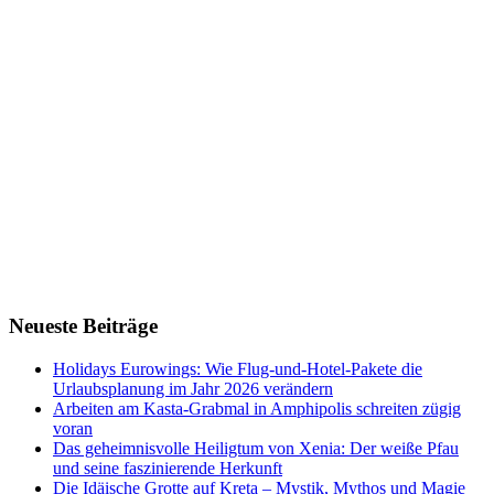
Neueste Beiträge
Holidays Eurowings: Wie Flug-und-Hotel-Pakete die
Urlaubsplanung im Jahr 2026 verändern
Arbeiten am Kasta-Grabmal in Amphipolis schreiten zügig
voran
Das geheimnisvolle Heiligtum von Xenia: Der weiße Pfau
und seine faszinierende Herkunft
Die Idäische Grotte auf Kreta – Mystik, Mythos und Magie