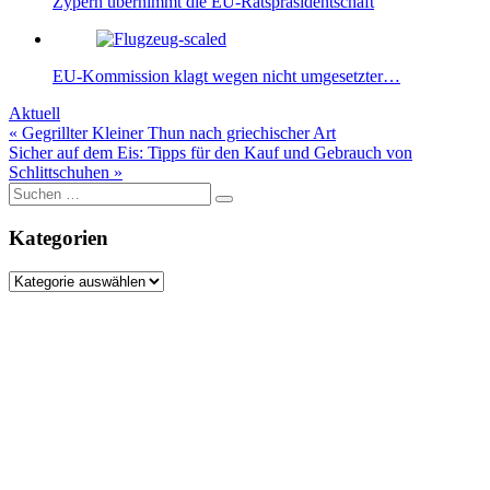
Zypern übernimmt die EU-Ratspräsidentschaft
EU-Kommission klagt wegen nicht umgesetzter…
Aktuell
Beitragsnavigation
« Gegrillter Kleiner Thun nach griechischer Art
Sicher auf dem Eis: Tipps für den Kauf und Gebrauch von
Schlittschuhen »
Suche
nach:
Kategorien
Kategorien