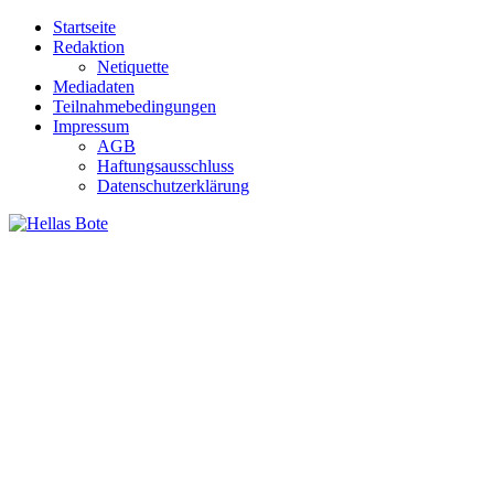
Zum
Startseite
Inhalt
Redaktion
springen
Netiquette
Mediadaten
Teilnahmebedingungen
Impressum
AGB
Haftungsausschluss
Datenschutzerklärung
Hellas Bote
Taglich aktuelle Nachrichten für Deutschland und Griechenland