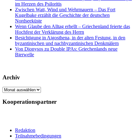
im Herzen des Psiloritis
Zwischen Watt, Wind und Wehrmauern – Das Fort
Kugelbake erzählt die Geschichte der deutschen
Nordseeküste
Wenn Glaube den Alltag erhellt – Griechenland feierte das
Hochfest der Verklärung des Herrn
Besichtigung in Aigosthena, in der alten Festung, in den
byzantinischen und nachbyzantinischen Denkmälern
Von Dionysos zu Double IPAs: Griechenlands neue
Bierwelle
Archiv
Archiv
Kooperationspartner
Redaktion
Teilnahmebedingungen