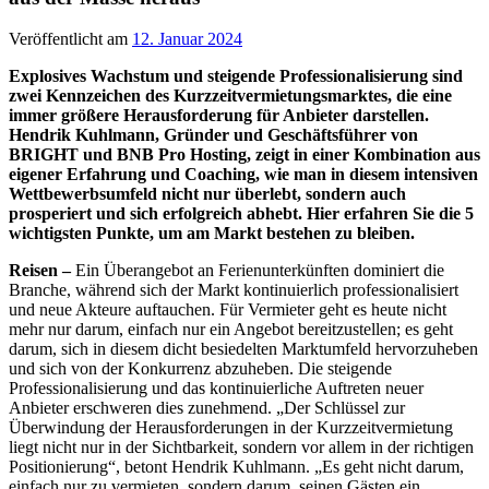
Veröffentlicht am
12. Januar 2024
Explosives Wachstum und steigende Professionalisierung sind
zwei Kennzeichen des Kurzzeitvermietungsmarktes, die eine
immer größere Herausforderung für Anbieter darstellen.
Hendrik Kuhlmann, Gründer und Geschäftsführer von
BRIGHT und BNB Pro Hosting, zeigt in einer Kombination aus
eigener Erfahrung und Coaching, wie man in diesem intensiven
Wettbewerbsumfeld nicht nur überlebt, sondern auch
prosperiert und sich erfolgreich abhebt. Hier erfahren Sie die 5
wichtigsten Punkte, um am Markt bestehen zu bleiben.
Reisen –
Ein Überangebot an Ferienunterkünften dominiert die
Branche, während sich der Markt kontinuierlich professionalisiert
und neue Akteure auftauchen. Für Vermieter geht es heute nicht
mehr nur darum, einfach nur ein Angebot bereitzustellen; es geht
darum, sich in diesem dicht besiedelten Marktumfeld hervorzuheben
und sich von der Konkurrenz abzuheben. Die steigende
Professionalisierung und das kontinuierliche Auftreten neuer
Anbieter erschweren dies zunehmend. „Der Schlüssel zur
Überwindung der Herausforderungen in der Kurzzeitvermietung
liegt nicht nur in der Sichtbarkeit, sondern vor allem in der richtigen
Positionierung“, betont Hendrik Kuhlmann. „Es geht nicht darum,
einfach nur zu vermieten, sondern darum, seinen Gästen ein