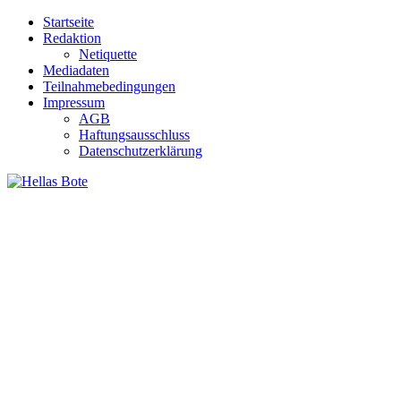
Zum
Startseite
Inhalt
Redaktion
springen
Netiquette
Mediadaten
Teilnahmebedingungen
Impressum
AGB
Haftungsausschluss
Datenschutzerklärung
Hellas Bote
Taglich aktuelle Nachrichten für Deutschland und Griechenland