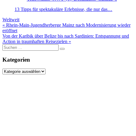
13 Tipps für spektakuläre Erlebnisse, die nur das…
Weltweit
Beitragsnavigation
« Rhein-Main-Jugendherberge Mainz nach Modernisierung wieder
eröffnet
Von der Karibik über Belize bis nach Sardinien: Entspannung und
Action in traumhaften Reisezielen »
Suche
nach:
Kategorien
Kategorien