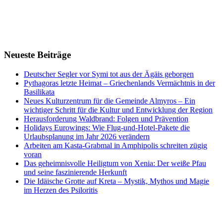
Neueste Beiträge
Deutscher Segler vor Symi tot aus der Ägäis geborgen
Pythagoras letzte Heimat – Griechenlands Vermächtnis in der
Basilikata
Neues Kulturzentrum für die Gemeinde Almyros – Ein
wichtiger Schritt für die Kultur und Entwicklung der Region
Herausforderung Waldbrand: Folgen und Prävention
Holidays Eurowings: Wie Flug-und-Hotel-Pakete die
Urlaubsplanung im Jahr 2026 verändern
Arbeiten am Kasta-Grabmal in Amphipolis schreiten zügig
voran
Das geheimnisvolle Heiligtum von Xenia: Der weiße Pfau
und seine faszinierende Herkunft
Die Idäische Grotte auf Kreta – Mystik, Mythos und Magie
im Herzen des Psiloritis