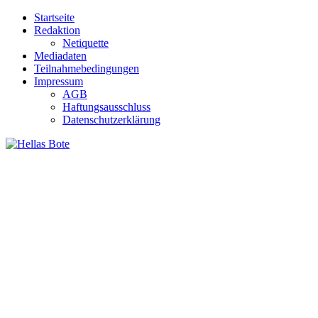
Zum
Startseite
Inhalt
Redaktion
springen
Netiquette
Mediadaten
Teilnahmebedingungen
Impressum
AGB
Haftungsausschluss
Datenschutzerklärung
Hellas Bote
Taglich aktuelle Nachrichten für Deutschland und Griechenland