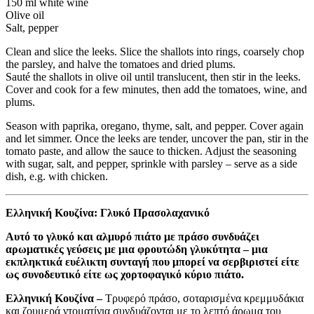
150 ml white wine
Olive oil
Salt, pepper
Clean and slice the leeks. Slice the shallots into rings, coarsely chop
the parsley, and halve the tomatoes and dried plums.
Sauté the shallots in olive oil until translucent, then stir in the leeks.
Cover and cook for a few minutes, then add the tomatoes, wine, and
plums.
Season with paprika, oregano, thyme, salt, and pepper. Cover again
and let simmer. Once the leeks are tender, uncover the pan, stir in the
tomato paste, and allow the sauce to thicken. Adjust the seasoning
with sugar, salt, and pepper, sprinkle with parsley – serve as a side
dish, e.g. with chicken.
Ελληνική Κουζίνα: Γλυκό Πρασολαχανικό
Αυτό το γλυκό και αλμυρό πιάτο με πράσο συνδυάζει
αρωματικές γεύσεις με μια φρουτώδη γλυκύτητα – μια
εκπληκτικά ευέλικτη συνταγή που μπορεί να σερβιριστεί είτε
ως συνοδευτικό είτε ως χορτοφαγικό κύριο πιάτο.
Ελληνική Κουζίνα –
Τρυφερό πράσο, σοταρισμένα κρεμμυδάκια
και ζουμερά ντοματίνια συνδυάζονται με το λεπτό άρωμα του