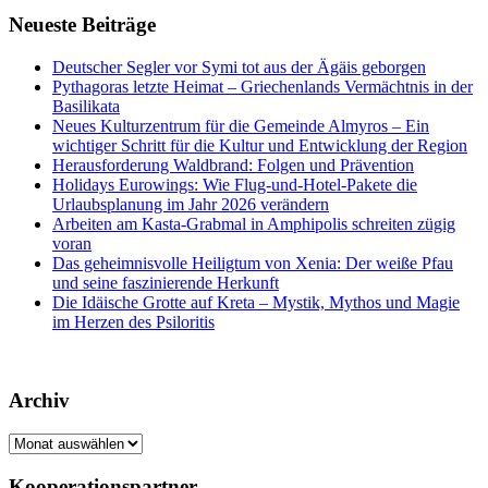
Neueste Beiträge
Deutscher Segler vor Symi tot aus der Ägäis geborgen
Pythagoras letzte Heimat – Griechenlands Vermächtnis in der
Basilikata
Neues Kulturzentrum für die Gemeinde Almyros – Ein
wichtiger Schritt für die Kultur und Entwicklung der Region
Herausforderung Waldbrand: Folgen und Prävention
Holidays Eurowings: Wie Flug-und-Hotel-Pakete die
Urlaubsplanung im Jahr 2026 verändern
Arbeiten am Kasta-Grabmal in Amphipolis schreiten zügig
voran
Das geheimnisvolle Heiligtum von Xenia: Der weiße Pfau
und seine faszinierende Herkunft
Die Idäische Grotte auf Kreta – Mystik, Mythos und Magie
im Herzen des Psiloritis
Archiv
Archiv
Kooperationspartner