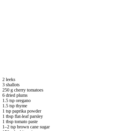
2 leeks
3 shallots
250 g cherry tomatoes
6 dried plums
1.5 tsp oregano
1.5 tsp thyme
1 tsp paprika powder
1 tbsp flat-leaf parsley
1 tbsp tomato paste
1–2 tsp brown cane sugar