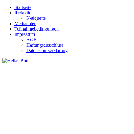
Zum
Startseite
Inhalt
Redaktion
springen
Netiquette
Mediadaten
Teilnahmebedingungen
Impressum
AGB
Haftungsausschluss
Datenschutzerklärung
Hellas Bote
Taglich aktuelle Nachrichten für Deutschland und Griechenland