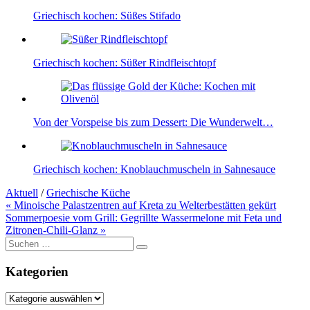
Griechisch kochen: Süßes Stifado
Griechisch kochen: Süßer Rindfleischtopf
Von der Vorspeise bis zum Dessert: Die Wunderwelt…
Griechisch kochen: Knoblauchmuscheln in Sahnesauce
Aktuell
/
Griechische Küche
Beitragsnavigation
« Minoische Palastzentren auf Kreta zu Welterbestätten gekürt
Sommerpoesie vom Grill: Gegrillte Wassermelone mit Feta und
Zitronen-Chili-Glanz »
Suche
nach:
Kategorien
Kategorien