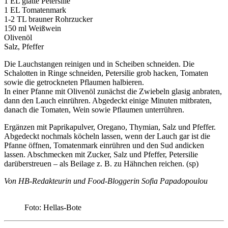
1 EL glatte Petersilie
1 EL Tomatenmark
1-2 TL brauner Rohrzucker
150 ml Weißwein
Olivenöl
Salz, Pfeffer
Die Lauchstangen reinigen und in Scheiben schneiden. Die
Schalotten in Ringe schneiden, Petersilie grob hacken, Tomaten
sowie die getrockneten Pflaumen halbieren.
In einer Pfanne mit Olivenöl zunächst die Zwiebeln glasig anbraten,
dann den Lauch einrühren. Abgedeckt einige Minuten mitbraten,
danach die Tomaten, Wein sowie Pflaumen unterrühren.
Ergänzen mit Paprikapulver, Oregano, Thymian, Salz und Pfeffer.
Abgedeckt nochmals köcheln lassen, wenn der Lauch gar ist die
Pfanne öffnen, Tomatenmark einrühren und den Sud andicken
lassen. Abschmecken mit Zucker, Salz und Pfeffer, Petersilie
darüberstreuen – als Beilage z. B. zu Hähnchen reichen. (sp)
Von HB-Redakteurin und Food-Bloggerin Sofia Papadopoulou
Foto: Hellas-Bote