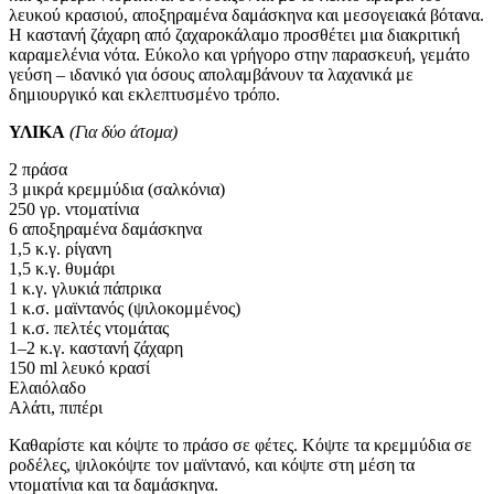
λευκού κρασιού, αποξηραμένα δαμάσκηνα και μεσογειακά βότανα.
Η καστανή ζάχαρη από ζαχαροκάλαμο προσθέτει μια διακριτική
καραμελένια νότα. Εύκολο και γρήγορο στην παρασκευή, γεμάτο
γεύση – ιδανικό για όσους απολαμβάνουν τα λαχανικά με
δημιουργικό και εκλεπτυσμένο τρόπο.
ΥΛΙΚΑ
(Για δύο άτομα)
2 πράσα
3 μικρά κρεμμύδια (σαλκόνια)
250 γρ. ντοματίνια
6 αποξηραμένα δαμάσκηνα
1,5 κ.γ. ρίγανη
1,5 κ.γ. θυμάρι
1 κ.γ. γλυκιά πάπρικα
1 κ.σ. μαϊντανός (ψιλοκομμένος)
1 κ.σ. πελτές ντομάτας
1–2 κ.γ. καστανή ζάχαρη
150 ml λευκό κρασί
Ελαιόλαδο
Αλάτι, πιπέρι
Καθαρίστε και κόψτε το πράσο σε φέτες. Κόψτε τα κρεμμύδια σε
ροδέλες, ψιλοκόψτε τον μαϊντανό, και κόψτε στη μέση τα
ντοματίνια και τα δαμάσκηνα.