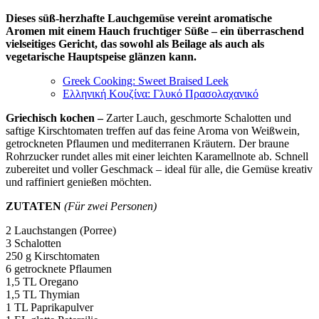
Dieses süß-herzhafte Lauchgemüse vereint aromatische
Aromen mit einem Hauch fruchtiger Süße – ein überraschend
vielseitiges Gericht, das sowohl als Beilage als auch als
vegetarische Hauptspeise glänzen kann.
Greek Cooking: Sweet Braised Leek
Ελληνική Κουζίνα: Γλυκό Πρασολαχανικό
Griechisch kochen –
Zarter Lauch, geschmorte Schalotten und
saftige Kirschtomaten treffen auf das feine Aroma von Weißwein,
getrockneten Pflaumen und mediterranen Kräutern. Der braune
Rohrzucker rundet alles mit einer leichten Karamellnote ab. Schnell
zubereitet und voller Geschmack – ideal für alle, die Gemüse kreativ
und raffiniert genießen möchten.
ZUTATEN
(Für zwei Personen)
2 Lauchstangen (Porree)
3 Schalotten
250 g Kirschtomaten
6 getrocknete Pflaumen
1,5 TL Oregano
1,5 TL Thymian
1 TL Paprikapulver