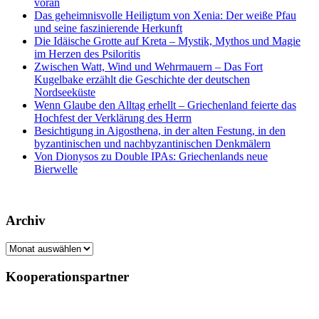
voran
Das geheimnisvolle Heiligtum von Xenia: Der weiße Pfau
und seine faszinierende Herkunft
Die Idäische Grotte auf Kreta – Mystik, Mythos und Magie
im Herzen des Psiloritis
Zwischen Watt, Wind und Wehrmauern – Das Fort
Kugelbake erzählt die Geschichte der deutschen
Nordseeküste
Wenn Glaube den Alltag erhellt – Griechenland feierte das
Hochfest der Verklärung des Herrn
Besichtigung in Aigosthena, in der alten Festung, in den
byzantinischen und nachbyzantinischen Denkmälern
Von Dionysos zu Double IPAs: Griechenlands neue
Bierwelle
Archiv
Archiv
Kooperationspartner