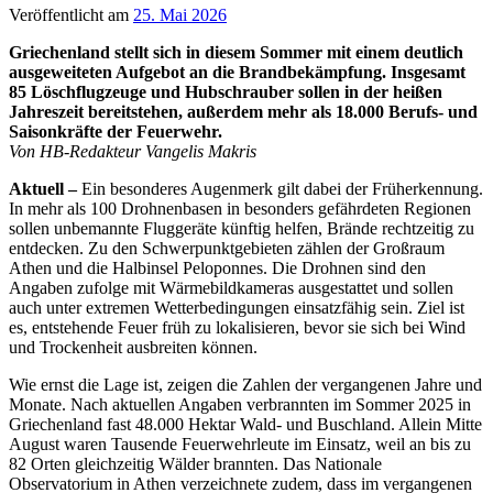
Veröffentlicht am
25. Mai 2026
Griechenland stellt sich in diesem Sommer mit einem deutlich
ausgeweiteten Aufgebot an die Brandbekämpfung. Insgesamt
85 Löschflugzeuge und Hubschrauber sollen in der heißen
Jahreszeit bereitstehen, außerdem mehr als 18.000 Berufs- und
Saisonkräfte der Feuerwehr.
Von HB-Redakteur Vangelis Makris
Aktuell –
Ein besonderes Augenmerk gilt dabei der Früherkennung.
In mehr als 100 Drohnenbasen in besonders gefährdeten Regionen
sollen unbemannte Fluggeräte künftig helfen, Brände rechtzeitig zu
entdecken. Zu den Schwerpunktgebieten zählen der Großraum
Athen und die Halbinsel Peloponnes. Die Drohnen sind den
Angaben zufolge mit Wärmebildkameras ausgestattet und sollen
auch unter extremen Wetterbedingungen einsatzfähig sein. Ziel ist
es, entstehende Feuer früh zu lokalisieren, bevor sie sich bei Wind
und Trockenheit ausbreiten können.
Wie ernst die Lage ist, zeigen die Zahlen der vergangenen Jahre und
Monate. Nach aktuellen Angaben verbrannten im Sommer 2025 in
Griechenland fast 48.000 Hektar Wald- und Buschland. Allein Mitte
August waren Tausende Feuerwehrleute im Einsatz, weil an bis zu
82 Orten gleichzeitig Wälder brannten. Das Nationale
Observatorium in Athen verzeichnete zudem, dass im vergangenen