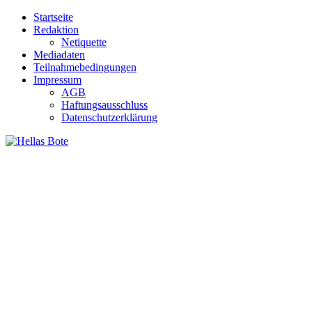
Zum
Startseite
Inhalt
Redaktion
springen
Netiquette
Mediadaten
Teilnahmebedingungen
Impressum
AGB
Haftungsausschluss
Datenschutzerklärung
Hellas Bote
Taglich aktuelle Nachrichten für Deutschland und Griechenland