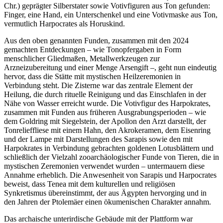
Chr.) geprägter Silberstater sowie Votivfiguren aus Ton gefunden:
Finger, eine Hand, ein Unterschenkel und eine Votivmaske aus Ton,
vermutlich Harpocrates als Horuskind.
Aus den oben genannten Funden, zusammen mit den 2024
gemachten Entdeckungen – wie Tonopfergaben in Form
menschlicher Gliedmaßen, Metallwerkzeugen zur
Arzneizubereitung und einer Menge Arsengift –, geht nun eindeutig
hervor, dass die Stätte mit mystischen Heilzeremonien in
Verbindung steht. Die Zisterne war das zentrale Element der
Heilung, die durch rituelle Reinigung und das Einschlafen in der
Nähe von Wasser erreicht wurde. Die Votivfigur des Harpokrates,
zusammen mit Funden aus früheren Ausgrabungsperioden – wie
dem Goldring mit Siegelstein, der Apollon den Arzt darstellt, der
Tonrelieffliese mit einem Hahn, den Akrokeramen, dem Eisenring
und der Lampe mit Darstellungen des Sarapis sowie den mit
Harpokrates in Verbindung gebrachten goldenen Lotusblättern und
schließlich der Vielzahl zooarchäologischer Funde von Tieren, die in
mystischen Zeremonien verwendet wurden – untermauern diese
Annahme erheblich. Die Anwesenheit von Sarapis und Harpocrates
beweist, dass Tenea mit dem kulturellen und religiösen
Synkretismus übereinstimmt, der aus Ägypten hervorging und in
den Jahren der Ptolemäer einen ökumenischen Charakter annahm.
Das archaische unterirdische Gebäude mit der Plattform war