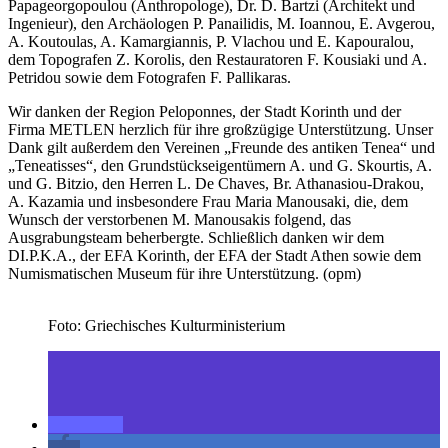
Papageorgopoulou (Anthropologe), Dr. D. Bartzi (Architekt und
Ingenieur), den Archäologen P. Panailidis, M. Ioannou, E. Avgerou,
A. Koutoulas, A. Kamargiannis, P. Vlachou und E. Kapouralou,
dem Topografen Z. Korolis, den Restauratoren F. Kousiaki und A.
Petridou sowie dem Fotografen F. Pallikaras.
Wir danken der Region Peloponnes, der Stadt Korinth und der
Firma METLEN herzlich für ihre großzügige Unterstützung. Unser
Dank gilt außerdem den Vereinen „Freunde des antiken Tenea“ und
„Teneatisses“, den Grundstückseigentümern A. und G. Skourtis, A.
und G. Bitzio, den Herren L. De Chaves, Br. Athanasiou-Drakou,
A. Kazamia und insbesondere Frau Maria Manousaki, die, dem
Wunsch der verstorbenen M. Manousakis folgend, das
Ausgrabungsteam beherbergte. Schließlich danken wir dem
DI.P.K.A., der EFA Korinth, der EFA der Stadt Athen sowie dem
Numismatischen Museum für ihre Unterstützung. (opm)
Foto: Griechisches Kulturministerium