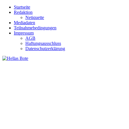
Zum
Startseite
Inhalt
Redaktion
springen
Netiquette
Mediadaten
Teilnahmebedingungen
Impressum
AGB
Haftungsausschluss
Datenschutzerklärung
Hellas Bote
Taglich aktuelle Nachrichten für Deutschland und Griechenland