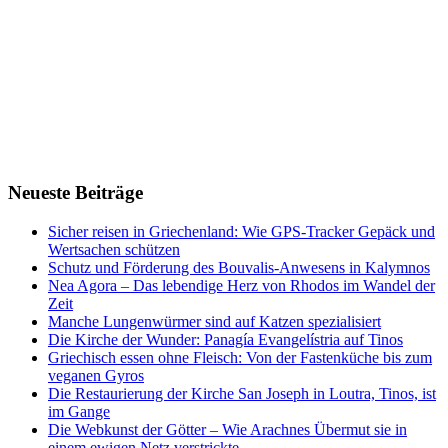
Neueste Beiträge
Sicher reisen in Griechenland: Wie GPS-Tracker Gepäck und
Wertsachen schützen
Schutz und Förderung des Bouvalis-Anwesens in Kalymnos
Nea Agora – Das lebendige Herz von Rhodos im Wandel der
Zeit
Manche Lungenwürmer sind auf Katzen spezialisiert
Die Kirche der Wunder: Panagía Evangelístria auf Tinos
Griechisch essen ohne Fleisch: Von der Fastenküche bis zum
veganen Gyros
Die Restaurierung der Kirche San Joseph in Loutra, Tinos, ist
im Gange
Die Webkunst der Götter – Wie Arachnes Übermut sie in
einem ewigen Netz verstrickte