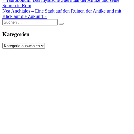
Beitragsnavigation
« Taurobolium: Das mystische Stierritual der Antike und seine
Spuren in Rom
Nea Anchialos – Eine Stadt auf den Ruinen der Antike und mit
Blick auf die Zukunft »
Suche
nach:
Kategorien
Kategorien