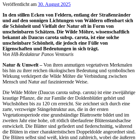
Veröffentlicht am
30. August 2025
In den stillen Ecken von Feldern, entlang der Straßenränder
und auf den sonnigen Lichtungen von Wäldern offenbart sich
die Schönheit und Vielfalt der Natur oft in Form von
unscheinbaren Schätzen. Die Wilde Möhre, wissenschaftlich
bekannt als Daucus carota subsp. carota, ist eine solche
unscheinbare Schönheit, die jedoch eine Fülle von
Eigenschaften und Bedeutungen in sich trägt.
Von HB-Redakteur Panos Ventouris
Natur & Umwelt –
Von ihren anmutigen vegetativen Merkmalen
bis hin zu ihrer reichen ökologischen Bedeutung und symbolischen
Wirkung verkörpert die Wilde Möhre die Verbindung zwischen
Mensch und Natur auf faszinierende Weise.
Die Wilde Möhre (Daucus carota subsp. carota) ist eine zweijährige
krautige Pflanze, die zur Familie der Doldenblütler gehört und
Wuchshöhen bis zu 120 cm erreicht. Sie zeichnet sich durch eine
zarte, verzweigte Stängelstruktur aus, die in der ersten
Vegetationsperiode eine grundständige Blattrosette bildet und im
zweiten Jahr eine hohe, oft rötlich überlaufene Blütenstandsachse
entwickelt. Die Blätter sind gefiedert und fiederschnittig, während
die Blüten in einer charakteristischen Doppeldolde angeordnet sind.
Die Blüten selbst sind weiß, klein und zahlreich, wobei die äußeren