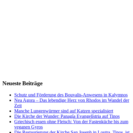
Neueste Beiträge
Schutz und Förderung des Bouvalis-Anwesens in Kalymnos
Nea Agora – Das lebendige Herz von Rhodos im Wandel der
Zeit
Manche Lungenwürmer sind auf Katzen spezialisiert
Die Kirche der Wunder: Panagía Evangelístria auf Tinos
Griechisch essen ohne Fleisch: Von der Fastenküche bis zum
veganen Gyros
Die Restaurierung der Kirche San Joseph in Loutra, Tinos, ist