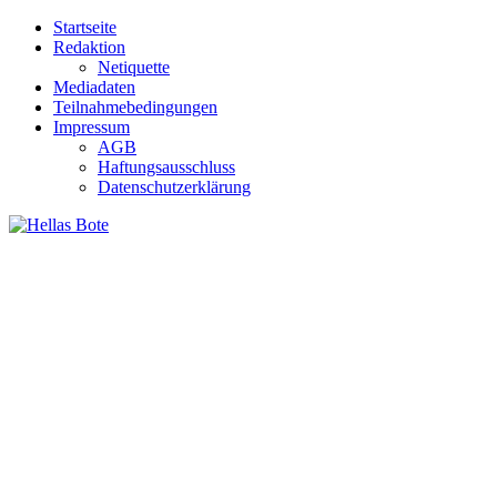
Zum
Startseite
Inhalt
Redaktion
springen
Netiquette
Mediadaten
Teilnahmebedingungen
Impressum
AGB
Haftungsausschluss
Datenschutzerklärung
Hellas Bote
Taglich aktuelle Nachrichten für Deutschland und Griechenland