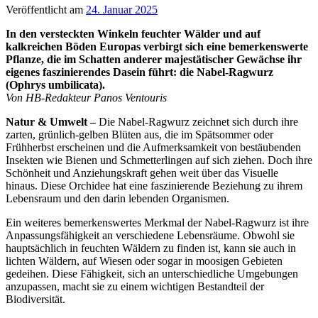
Veröffentlicht am
24. Januar 2025
In den versteckten Winkeln feuchter Wälder und auf
kalkreichen Böden Europas verbirgt sich eine bemerkenswerte
Pflanze, die im Schatten anderer majestätischer Gewächse ihr
eigenes faszinierendes Dasein führt: die Nabel-Ragwurz
(Ophrys umbilicata).
Von HB-Redakteur Panos Ventouris
Natur & Umwelt –
Die Nabel-Ragwurz zeichnet sich durch ihre
zarten, grünlich-gelben Blüten aus, die im Spätsommer oder
Frühherbst erscheinen und die Aufmerksamkeit von bestäubenden
Insekten wie Bienen und Schmetterlingen auf sich ziehen. Doch ihre
Schönheit und Anziehungskraft gehen weit über das Visuelle
hinaus. Diese Orchidee hat eine faszinierende Beziehung zu ihrem
Lebensraum und den darin lebenden Organismen.
Ein weiteres bemerkenswertes Merkmal der Nabel-Ragwurz ist ihre
Anpassungsfähigkeit an verschiedene Lebensräume. Obwohl sie
hauptsächlich in feuchten Wäldern zu finden ist, kann sie auch in
lichten Wäldern, auf Wiesen oder sogar in moosigen Gebieten
gedeihen. Diese Fähigkeit, sich an unterschiedliche Umgebungen
anzupassen, macht sie zu einem wichtigen Bestandteil der
Biodiversität.