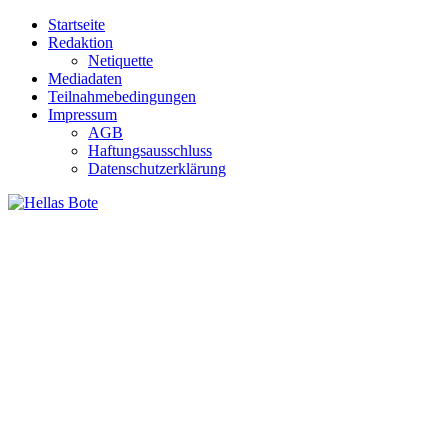
Zum
Startseite
Inhalt
Redaktion
springen
Netiquette
Mediadaten
Teilnahmebedingungen
Impressum
AGB
Haftungsausschluss
Datenschutzerklärung
Hellas Bote
Taglich aktuelle Nachrichten für Deutschland und Griechenland