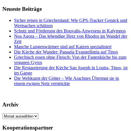
Neueste Beiträge
Sicher reisen in Griechenland: Wie GPS-Tracker Gepäck und
Wertsachen schützen
Schutz und Förderung des Bouvalis-Anwesens in Kalymnos
Nea Agora – Das lebendige Herz von Rhodos im Wandel der
Zeit
Manche Lungenwürmer sind auf Katzen spezialisiert
Die Kirche der Wunder: Panagía Evangelístria auf Tinos
Griechisch essen ohne Fleisch: Von der Fastenküche bis zum
veganen Gyros
Die Restaurierung der Kirche San Joseph in Loutra, Tinos, ist
im Gange
Die Webkunst der Götter – Wie Arachnes Übermut sie in
einem ewigen Netz verstrickte
Archiv
Archiv
Kooperationspartner