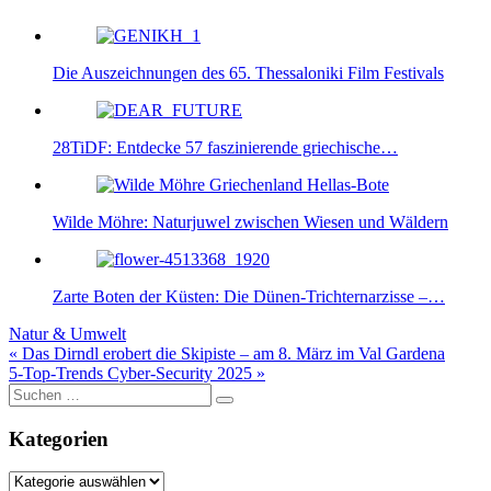
Die Auszeichnungen des 65. Thessaloniki Film Festivals
28TiDF: Entdecke 57 faszinierende griechische…
Wilde Möhre: Naturjuwel zwischen Wiesen und Wäldern
Zarte Boten der Küsten: Die Dünen-Trichternarzisse –…
Natur & Umwelt
Beitragsnavigation
« Das Dirndl erobert die Skipiste – am 8. März im Val Gardena
5-Top-Trends Cyber-Security 2025 »
Suche
nach:
Kategorien
Kategorien