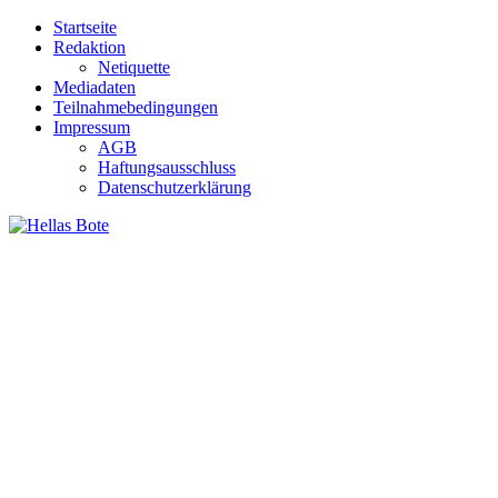
Zum
Startseite
Inhalt
Redaktion
springen
Netiquette
Mediadaten
Teilnahmebedingungen
Impressum
AGB
Haftungsausschluss
Datenschutzerklärung
Hellas Bote
Taglich aktuelle Nachrichten für Deutschland und Griechenland