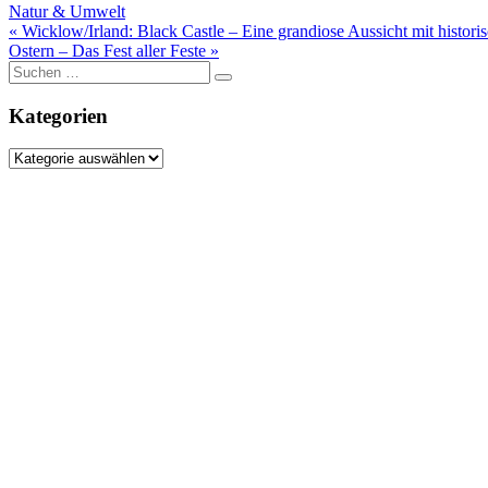
Natur & Umwelt
Beitragsnavigation
« Wicklow/Irland: Black Castle – Eine grandiose Aussicht mit histor
Ostern – Das Fest aller Feste »
Suche
nach:
Kategorien
Kategorien