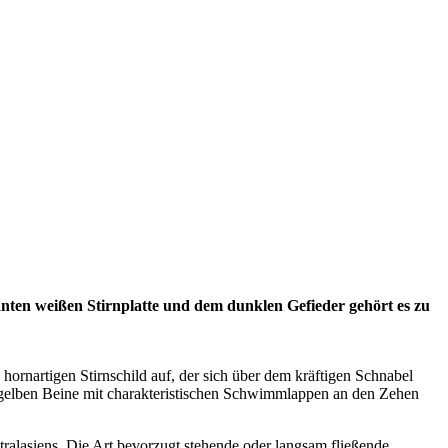
kanten weißen Stirnplatte und dem dunklen Gefieder gehört es zu
 hornartigen Stirnschild auf, der sich über dem kräftigen Schnabel
h-gelben Beine mit charakteristischen Schwimmlappen an den Zehen
tralasiens. Die Art bevorzugt stehende oder langsam fließende