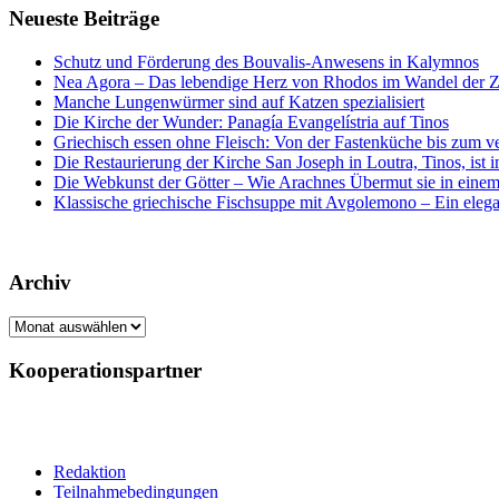
Neueste Beiträge
Schutz und Förderung des Bouvalis-Anwesens in Kalymnos
Nea Agora – Das lebendige Herz von Rhodos im Wandel der Z
Manche Lungenwürmer sind auf Katzen spezialisiert
Die Kirche der Wunder: Panagía Evangelístria auf Tinos
Griechisch essen ohne Fleisch: Von der Fastenküche bis zum 
Die Restaurierung der Kirche San Joseph in Loutra, Tinos, ist
Die Webkunst der Götter – Wie Arachnes Übermut sie in einem
Klassische griechische Fischsuppe mit Avgolemono – Ein elegan
Archiv
Archiv
Kooperationspartner
Redaktion
Teilnahmebedingungen