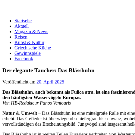
Startseite
Aktuell
Magazin & News
Reisen
Kunst & Kultur
Griechische Küche
Gewinnspiele
Facebook
Der elegante Taucher: Das Blässhuhn
Veröffentlicht am
20. April 2025
Das Blässhuhn, auch bekannt als Fulica atra, ist eine fasziniere
den häufigsten Wasservögeln Europas.
Von HB-Redakteur Panos Ventouris
Natur & Umwelt –
Das Blässhuhn ist eine mittelgroße Ralle mit eine
erhebt. Das Gefieder ist überwiegend schiefergrau bis schwarz, wob
vervollständigen das Erscheinungsbild. Jungvögel sind insgesamt hell
Das Blässhuhn ist in weiten Teilen Eurasiens verbreitet, von Westeur