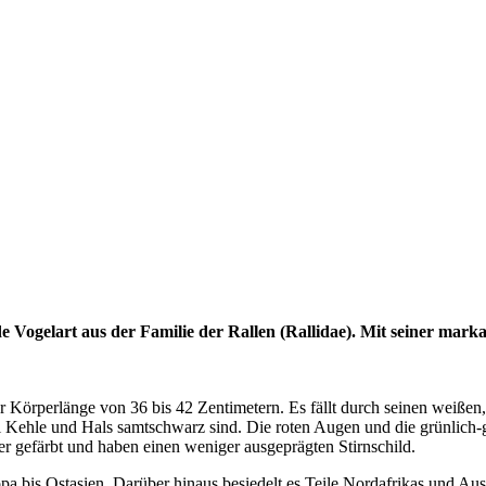
nde Vogelart aus der Familie der Rallen (Rallidae). Mit seiner mar
r Körperlänge von 36 bis 42 Zentimetern. Es fällt durch seinen weißen,
ei Kehle und Hals samtschwarz sind. Die roten Augen und die grünlic
er gefärbt und haben einen weniger ausgeprägten Stirnschild.
opa bis Ostasien. Darüber hinaus besiedelt es Teile Nordafrikas und Aus