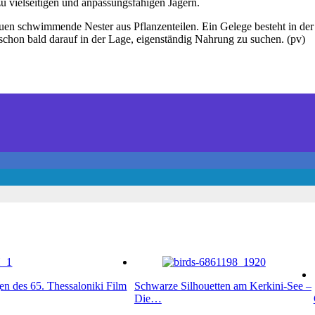
u vielseitigen und anpassungsfähigen Jägern.
uen schwimmende Nester aus Pflanzenteilen. Ein Gelege besteht in der 
chon bald darauf in der Lage, eigenständig Nahrung zu suchen. (pv)
n des 65. Thessaloniki Film
Schwarze Silhouetten am Kerkini-See –
Die…