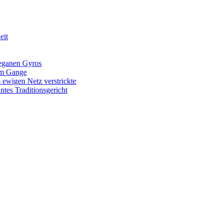
eit
veganen Gyros
 im Gange
 ewigen Netz verstrickte
tes Traditionsgericht