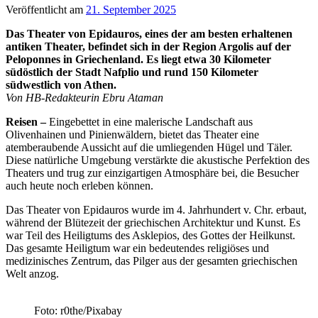
Veröffentlicht am
21. September 2025
Das Theater von Epidauros, eines der am besten erhaltenen
antiken Theater, befindet sich in der Region Argolis auf der
Peloponnes in Griechenland. Es liegt etwa 30 Kilometer
südöstlich der Stadt Nafplio und rund 150 Kilometer
südwestlich von Athen.
Von HB-Redakteurin Ebru Ataman
Reisen –
Eingebettet in eine malerische Landschaft aus
Olivenhainen und Pinienwäldern, bietet das Theater eine
atemberaubende Aussicht auf die umliegenden Hügel und Täler.
Diese natürliche Umgebung verstärkte die akustische Perfektion des
Theaters und trug zur einzigartigen Atmosphäre bei, die Besucher
auch heute noch erleben können.
Das Theater von Epidauros wurde im 4. Jahrhundert v. Chr. erbaut,
während der Blütezeit der griechischen Architektur und Kunst. Es
war Teil des Heiligtums des Asklepios, des Gottes der Heilkunst.
Das gesamte Heiligtum war ein bedeutendes religiöses und
medizinisches Zentrum, das Pilger aus der gesamten griechischen
Welt anzog.
Foto: r0the/Pixabay