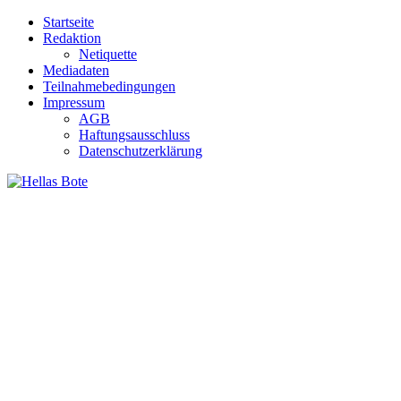
Zum
Startseite
Inhalt
Redaktion
springen
Netiquette
Mediadaten
Teilnahmebedingungen
Impressum
AGB
Haftungsausschluss
Datenschutzerklärung
Hellas Bote
Taglich aktuelle Nachrichten für Deutschland und Griechenland