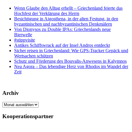
Wenn Glaube den Alltag erhellt – Griechenland feierte das
Hochfest der Verklärung des Herrn
Besichtigung in Aigosthena, in der alten Festung, in den
byzantinischen und nachbyzantinischen Denkmälern
Von Dionysos zu Double IPAs: Griechenlands neue
Bierwelle
#stippvisite
Antikes Schiffswrack auf der Insel Andros entdeckt
Sicher reisen in Griechenland: Wie GPS-Tracker Gepäck und
Wertsachen schützen
Schutz und Förderung des Bouvalis-Anwesens in Kalymnos
Nea Agora – Das lebendige Herz von Rhodos im Wandel der
Zeit
Archiv
Archiv
Kooperationspartner