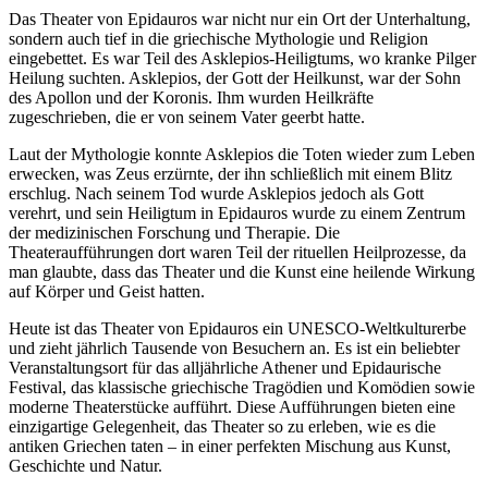
Das Theater von Epidauros war nicht nur ein Ort der Unterhaltung,
sondern auch tief in die griechische Mythologie und Religion
eingebettet. Es war Teil des Asklepios-Heiligtums, wo kranke Pilger
Heilung suchten. Asklepios, der Gott der Heilkunst, war der Sohn
des Apollon und der Koronis. Ihm wurden Heilkräfte
zugeschrieben, die er von seinem Vater geerbt hatte.
Laut der Mythologie konnte Asklepios die Toten wieder zum Leben
erwecken, was Zeus erzürnte, der ihn schließlich mit einem Blitz
erschlug. Nach seinem Tod wurde Asklepios jedoch als Gott
verehrt, und sein Heiligtum in Epidauros wurde zu einem Zentrum
der medizinischen Forschung und Therapie. Die
Theateraufführungen dort waren Teil der rituellen Heilprozesse, da
man glaubte, dass das Theater und die Kunst eine heilende Wirkung
auf Körper und Geist hatten.
Heute ist das Theater von Epidauros ein UNESCO-Weltkulturerbe
und zieht jährlich Tausende von Besuchern an. Es ist ein beliebter
Veranstaltungsort für das alljährliche Athener und Epidaurische
Festival, das klassische griechische Tragödien und Komödien sowie
moderne Theaterstücke aufführt. Diese Aufführungen bieten eine
einzigartige Gelegenheit, das Theater so zu erleben, wie es die
antiken Griechen taten – in einer perfekten Mischung aus Kunst,
Geschichte und Natur.