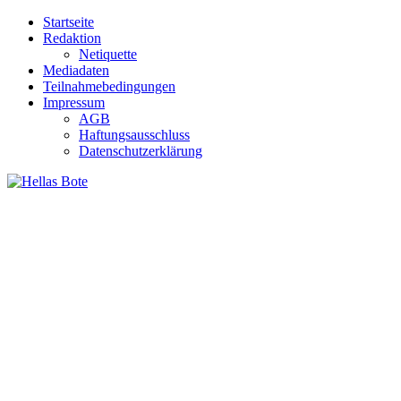
Zum
Startseite
Inhalt
Redaktion
springen
Netiquette
Mediadaten
Teilnahmebedingungen
Impressum
AGB
Haftungsausschluss
Datenschutzerklärung
Hellas Bote
Taglich aktuelle Nachrichten für Deutschland und Griechenland