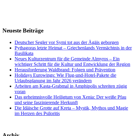
Neueste Beiträge
Deutscher Segler vor Symi tot aus der Ägäis geborgen
Pythagoras letzte Heimat – Griechenlands Vermächtnis in der
Basilikata
Neues Kulturzentrum für die Gemeinde Almyros – Ein
wichtiger Schritt für die Kultur und Entwicklung der Region
Herausforderung Waldbrand: Folgen und Prävention
Holidays Eurowings: Wie Flug-und-Hotel-Pakete die
Urlaubsplanung im Jahr 2026 verändern
Arbeiten am Kasta-Grabmal in Amphipolis schreiten zügig
voran
Das geheimnisvolle Heiligtum von Xenia: Der weiße Pfau
und seine faszinierende Herkunft
Die Idäische Grotte auf Kreta – Mystik, Mythos und Magie
im Herzen des Psiloritis
Archiv