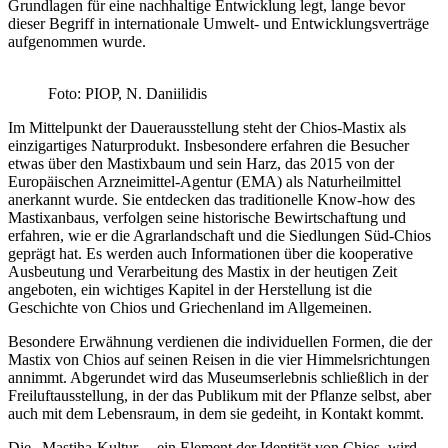
Grundlagen für eine nachhaltige Entwicklung legt, lange bevor
dieser Begriff in internationale Umwelt- und Entwicklungsverträge
aufgenommen wurde.
Foto: PIOP, N. Daniilidis
Im Mittelpunkt der Dauerausstellung steht der Chios-Mastix als
einzigartiges Naturprodukt. Insbesondere erfahren die Besucher
etwas über den Mastixbaum und sein Harz, das 2015 von der
Europäischen Arzneimittel-Agentur (EMA) als Naturheilmittel
anerkannt wurde. Sie entdecken das traditionelle Know-how des
Mastixanbaus, verfolgen seine historische Bewirtschaftung und
erfahren, wie er die Agrarlandschaft und die Siedlungen Süd-Chios
geprägt hat. Es werden auch Informationen über die kooperative
Ausbeutung und Verarbeitung des Mastix in der heutigen Zeit
angeboten, ein wichtiges Kapitel in der Herstellung ist die
Geschichte von Chios und Griechenland im Allgemeinen.
Besondere Erwähnung verdienen die individuellen Formen, die der
Mastix von Chios auf seinen Reisen in die vier Himmelsrichtungen
annimmt. Abgerundet wird das Museumserlebnis schließlich in der
Freiluftausstellung, in der das Publikum mit der Pflanze selbst, aber
auch mit dem Lebensraum, in dem sie gedeiht, in Kontakt kommt.
Die „Mastiha-Kultur „, ein Element der Identität von Chios, wird