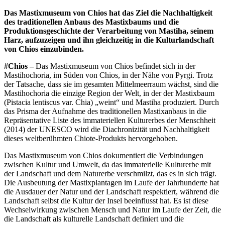
Das Mastixmuseum von Chios hat das Ziel die Nachhaltigkeit
des traditionellen Anbaus des Mastixbaums und die
Produktionsgeschichte der Verarbeitung von Mastiha, seinem
Harz, aufzuzeigen und ihn gleichzeitig in die Kulturlandschaft
von Chios einzubinden.
#Chios –
Das Mastixmuseum von Chios befindet sich in der
Mastihochoria, im Süden von Chios, in der Nähe von Pyrgi. Trotz
der Tatsache, dass sie im gesamten Mittelmeerraum wächst, sind die
Mastihochoria die einzige Region der Welt, in der der Mastixbaum
(Pistacia lentiscus var. Chia) „weint“ und Mastiha produziert. Durch
das Prisma der Aufnahme des traditionellen Mastixanbaus in die
Repräsentative Liste des immateriellen Kulturerbes der Menschheit
(2014) der UNESCO wird die Diachronizität und Nachhaltigkeit
dieses weltberühmten Chiote-Produkts hervorgehoben.
Das Mastixmuseum von Chios dokumentiert die Verbindungen
zwischen Kultur und Umwelt, da das immaterielle Kulturerbe mit
der Landschaft und dem Naturerbe verschmilzt, das es in sich trägt.
Die Ausbeutung der Mastixplantagen im Laufe der Jahrhunderte hat
die Ausdauer der Natur und der Landschaft respektiert, während die
Landschaft selbst die Kultur der Insel beeinflusst hat. Es ist diese
Wechselwirkung zwischen Mensch und Natur im Laufe der Zeit, die
die Landschaft als kulturelle Landschaft definiert und die