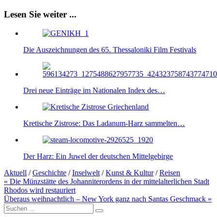
Lesen Sie weiter ...
Die Auszeichnungen des 65. Thessaloniki Film Festivals
Drei neue Einträge im Nationalen Index des…
Kretische Zistrose: Das Ladanum-Harz sammelten…
Der Harz: Ein Juwel der deutschen Mittelgebirge
Aktuell
/
Geschichte
/
Inselwelt
/
Kunst & Kultur
/
Reisen
Beitragsnavigation
« Die Münzstätte des Johanniterordens in der mittelalterlichen Stadt
Rhodos wird restauriert
Überaus weihnachtlich – New York ganz nach Santas Geschmack »
Suche
nach: