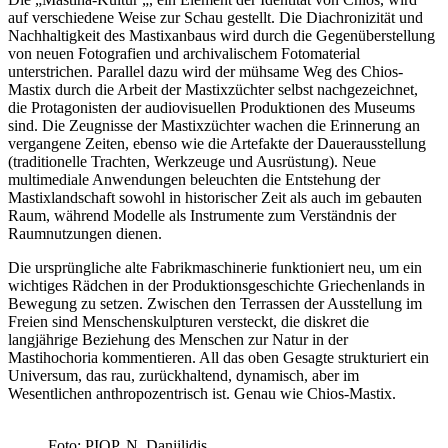
auf verschiedene Weise zur Schau gestellt. Die Diachronizität und
Nachhaltigkeit des Mastixanbaus wird durch die Gegenüberstellung
von neuen Fotografien und archivalischem Fotomaterial
unterstrichen. Parallel dazu wird der mühsame Weg des Chios-
Mastix durch die Arbeit der Mastixzüchter selbst nachgezeichnet,
die Protagonisten der audiovisuellen Produktionen des Museums
sind. Die Zeugnisse der Mastixzüchter wachen die Erinnerung an
vergangene Zeiten, ebenso wie die Artefakte der Dauerausstellung
(traditionelle Trachten, Werkzeuge und Ausrüstung). Neue
multimediale Anwendungen beleuchten die Entstehung der
Mastixlandschaft sowohl in historischer Zeit als auch im gebauten
Raum, während Modelle als Instrumente zum Verständnis der
Raumnutzungen dienen.
Die ursprüngliche alte Fabrikmaschinerie funktioniert neu, um ein
wichtiges Rädchen in der Produktionsgeschichte Griechenlands in
Bewegung zu setzen. Zwischen den Terrassen der Ausstellung im
Freien sind Menschenskulpturen versteckt, die diskret die
langjährige Beziehung des Menschen zur Natur in der
Mastihochoria kommentieren. All das oben Gesagte strukturiert ein
Universum, das rau, zurückhaltend, dynamisch, aber im
Wesentlichen anthropozentrisch ist. Genau wie Chios-Mastix.
Foto: PIOP, N. Daniilidis