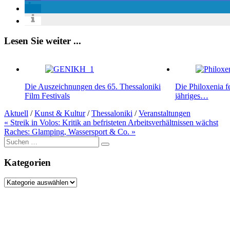
Lesen Sie weiter ...
Die Auszeichnungen des 65. Thessaloniki
Die Philoxenia fe
Film Festivals
jähriges…
Aktuell
/
Kunst & Kultur
/
Thessaloniki
/
Veranstaltungen
Beitragsnavigation
« Streik in Volos: Kritik an befristeten Arbeitsverhältnissen wächst
Raches: Glamping, Wassersport & Co. »
Suche
nach:
Kategorien
Kategorien