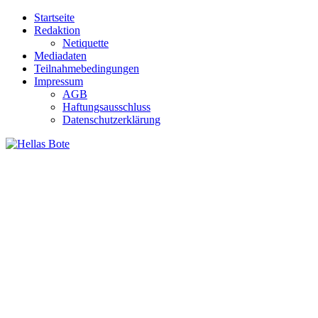
Zum
Startseite
Inhalt
Redaktion
springen
Netiquette
Mediadaten
Teilnahmebedingungen
Impressum
AGB
Haftungsausschluss
Datenschutzerklärung
Hellas Bote
Taglich aktuelle Nachrichten für Deutschland und Griechenland