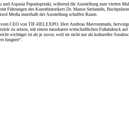
ou und Aspasia Papadoperaki, während die Ausstellung zum vierten Ma
 mit Führungen des Kunsthistorikers Dr. Manos Stefanidis, Buchpräse
ixed Media innerhalb der Ausstellung schaffen Raum.
rde vom CEO von TIF-HELEXPO, Herr Andreas Mavrommatis, hervorgehob
turziele zu setzen, mit einem messbaren wirtschaftlichen Fußabdruck auf
cht wichtiger ist als je zuvor, weil sie nicht nur als kultureller Ausdru
n fungiert“.