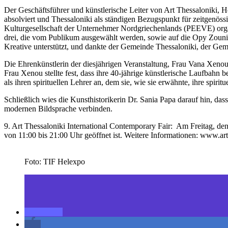
Der Geschäftsführer und künstlerische Leiter von Art Thessaloniki, Herr
absolviert und Thessaloniki als ständigen Bezugspunkt für zeitgen
Kulturgesellschaft der Unternehmer Nordgriechenlands (PEEVE) organis
drei, die vom Publikum ausgewählt werden, sowie auf die Opy Zouni 
Kreative unterstützt, und dankte der Gemeinde Thessaloniki, der G
Die Ehrenkünstlerin der diesjährigen Veranstaltung, Frau Vana Xenou,
Frau Xenou stellte fest, dass ihre 40-jährige künstlerische Laufbahn 
als ihren spirituellen Lehrer an, dem sie, wie sie erwähnte, ihre spirit
Schließlich wies die Kunsthistorikerin Dr. Sania Papa darauf hin, das
modernen Bildsprache verbinden.
9. Art Thessaloniki International Contemporary Fair: Am Freitag, de
von 11:00 bis 21:00 Uhr geöffnet ist. Weitere Informationen: www.art
Foto: TIF Helexpo