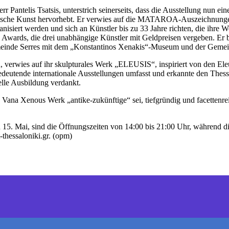
 Pantelis Tsatsis, unterstrich seinerseits, dass die Ausstellung nun ein
össische Kunst hervorhebt. Er verwies auf die MATAROA-Auszeichnunge
iert werden und sich an Künstler bis zu 33 Jahre richten, die ihre We
Awards, die drei unabhängige Künstler mit Geldpreisen vergeben. Er b
emeinde Serres mit dem „Konstantinos Xenakis“-Museum und der Gemein
 verwies auf ihr skulpturales Werk „ELEUSIS“, inspiriert von den Eleus
bedeutende internationale Ausstellungen umfasst und erkannte den Thessa
uelle Ausbildung verdankt.
s Vana Xenous Werk „antike-zukünftige“ sei, tiefgründig und facettenrei
n 15. Mai, sind die Öffnungszeiten von 14:00 bis 21:00 Uhr, während 
-thessaloniki.gr. (opm)