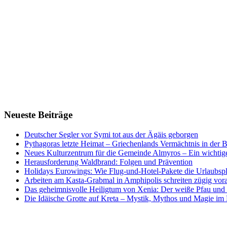
Neueste Beiträge
Deutscher Segler vor Symi tot aus der Ägäis geborgen
Pythagoras letzte Heimat – Griechenlands Vermächtnis in der B
Neues Kulturzentrum für die Gemeinde Almyros – Ein wichtiger
Herausforderung Waldbrand: Folgen und Prävention
Holidays Eurowings: Wie Flug-und-Hotel-Pakete die Urlaubsp
Arbeiten am Kasta-Grabmal in Amphipolis schreiten zügig vor
Das geheimnisvolle Heiligtum von Xenia: Der weiße Pfau und s
Die Idäische Grotte auf Kreta – Mystik, Mythos und Magie im H