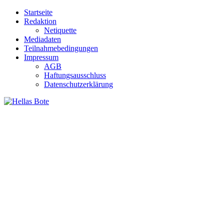
Zum
Startseite
Inhalt
Redaktion
springen
Netiquette
Mediadaten
Teilnahmebedingungen
Impressum
AGB
Haftungsausschluss
Datenschutzerklärung
Hellas Bote
Taglich aktuelle Nachrichten für Deutschland und Griechenland