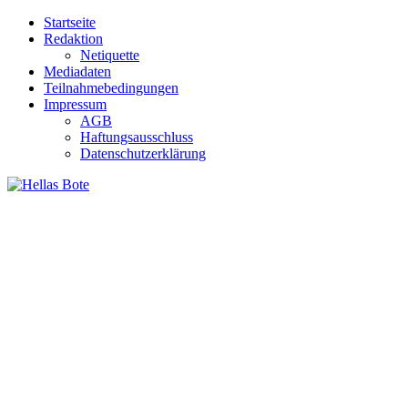
Zum
Startseite
Inhalt
Redaktion
springen
Netiquette
Mediadaten
Teilnahmebedingungen
Impressum
AGB
Haftungsausschluss
Datenschutzerklärung
Hellas Bote
Taglich aktuelle Nachrichten für Deutschland und Griechenland