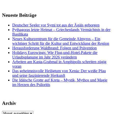
Neueste Beiträge
Deutscher Segler vor Symi tot aus der Ägäis geborgen
Pythagoras letzte Heimat – Griechenlands Vermächtnis in der
Basilikata
Neues Kulturzentrum für die Gemeinde Almyros – Ein
wichtiger Schritt für die Kultur und Entwicklung der Region
Herausforderung Waldbrand: Folgen und Prävention
Holidays Eurowings: Wie Flug-und-Hotel-Pakete die
Urlaubsplanung im Jahr 2026 verändern
Arbeiten am Kasta-Grabmal in Amphipolis schreiten zügig
voran
Das geheimnisvolle Heiligtum von Xenia: Der weiße Pfau
und seine faszinierende Herkunft
Die Idäische Grotte auf Kreta – Mystik, Mythos und Magie
im Herzen des Psiloritis
Archiv
Archiv