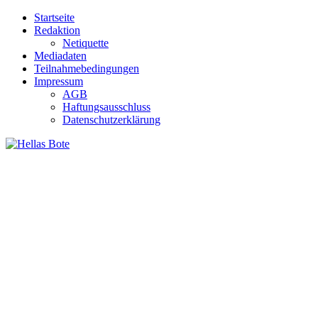
Zum
Startseite
Inhalt
Redaktion
springen
Netiquette
Mediadaten
Teilnahmebedingungen
Impressum
AGB
Haftungsausschluss
Datenschutzerklärung
Hellas Bote
Taglich aktuelle Nachrichten für Deutschland und Griechenland