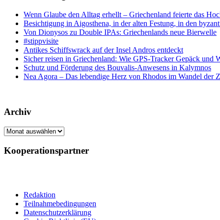
Wenn Glaube den Alltag erhellt – Griechenland feierte das Hoc
Besichtigung in Aigosthena, in der alten Festung, in den byz
Von Dionysos zu Double IPAs: Griechenlands neue Bierwelle
#stippvisite
Antikes Schiffswrack auf der Insel Andros entdeckt
Sicher reisen in Griechenland: Wie GPS-Tracker Gepäck und 
Schutz und Förderung des Bouvalis-Anwesens in Kalymnos
Nea Agora – Das lebendige Herz von Rhodos im Wandel der Z
Archiv
Archiv
Kooperationspartner
Redaktion
Teilnahmebedingungen
Datenschutzerklärung