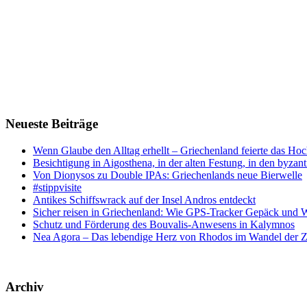
Neueste Beiträge
Wenn Glaube den Alltag erhellt – Griechenland feierte das Hoc
Besichtigung in Aigosthena, in der alten Festung, in den byz
Von Dionysos zu Double IPAs: Griechenlands neue Bierwelle
#stippvisite
Antikes Schiffswrack auf der Insel Andros entdeckt
Sicher reisen in Griechenland: Wie GPS-Tracker Gepäck und 
Schutz und Förderung des Bouvalis-Anwesens in Kalymnos
Nea Agora – Das lebendige Herz von Rhodos im Wandel der Z
Archiv