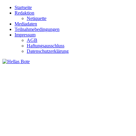
Zum
Startseite
Inhalt
Redaktion
springen
Netiquette
Mediadaten
Teilnahmebedingungen
Impressum
AGB
Haftungsausschluss
Datenschutzerklärung
Hellas Bote
Taglich aktuelle Nachrichten für Deutschland und Griechenland