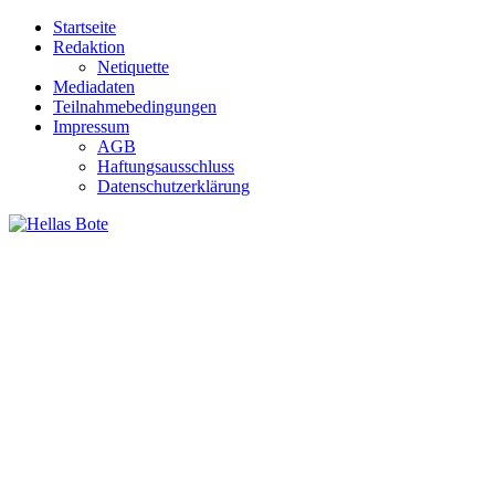
Zum
Startseite
Inhalt
Redaktion
springen
Netiquette
Mediadaten
Teilnahmebedingungen
Impressum
AGB
Haftungsausschluss
Datenschutzerklärung
Hellas Bote
Taglich aktuelle Nachrichten für Deutschland und Griechenland