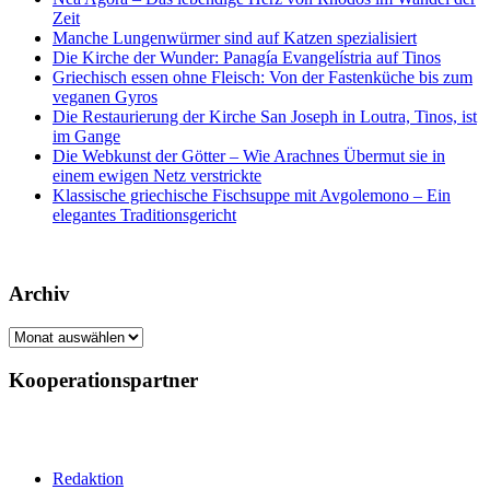
Zeit
Manche Lungenwürmer sind auf Katzen spezialisiert
Die Kirche der Wunder: Panagía Evangelístria auf Tinos
Griechisch essen ohne Fleisch: Von der Fastenküche bis zum
veganen Gyros
Die Restaurierung der Kirche San Joseph in Loutra, Tinos, ist
im Gange
Die Webkunst der Götter – Wie Arachnes Übermut sie in
einem ewigen Netz verstrickte
Klassische griechische Fischsuppe mit Avgolemono – Ein
elegantes Traditionsgericht
Archiv
Archiv
Kooperationspartner
Redaktion