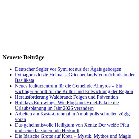
Neueste Beiträge
Deutscher Segler vor Symi tot aus der Ägäis geborgen
Pythagoras letzte Heimat – Griechenlands Vermächtnis in der
Basilikata
Neues Kulturzentrum für die Gemeinde Almyros – Ein
wichtiger Schritt für die Kultur und Entwicklung der Region
Herausforderung Waldbrand: Folgen und Prävention
Holidays Eurowings: Wie Flug-und-Hotel-Pakete die
Urlaubsplanung im Jahr 2026 verändern
Arbeiten am Kasta-Grabmal in Amphipolis schreiten zügig
voran
Das geheimnisvolle Heiligtum von Xenia: Der weiße Pfau
und seine faszinierende Herkunft
Die Idäische Grotte auf Kreta – Mystik, Mythos und Magie