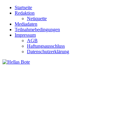
Zum
Startseite
Inhalt
Redaktion
springen
Netiquette
Mediadaten
Teilnahmebedingungen
Impressum
AGB
Haftungsausschluss
Datenschutzerklärung
Hellas Bote
Taglich aktuelle Nachrichten für Deutschland und Griechenland