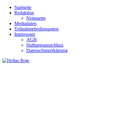
Zum
Startseite
Inhalt
Redaktion
springen
Netiquette
Mediadaten
Teilnahmebedingungen
Impressum
AGB
Haftungsausschluss
Datenschutzerklärung
Hellas Bote
Taglich aktuelle Nachrichten für Deutschland und Griechenland