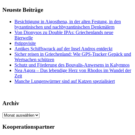
Neueste Beiträge
Besichtigung in Aigosthena, in der alten Festung, in den
byzantinischen und nachbyzantinischen Denkmälern
Von Dionysos zu Double IPAs: Griechenlands neue
Bierwelle
#stippvisite
Antikes Schiffswrack auf der Insel Andros entdeckt
Sicher reisen in Griechenland: Wie GPS-Tracker Gepäck und
Wertsachen schützen
Schutz und Förderung des Bouvalis-Anwesens in Kalymnos
Nea Agora – Das lebendige Herz von Rhodos im Wandel der
Zeit
Manche Lungenwürmer sind auf Katzen spezialisiert
Archiv
Archiv
Kooperationspartner