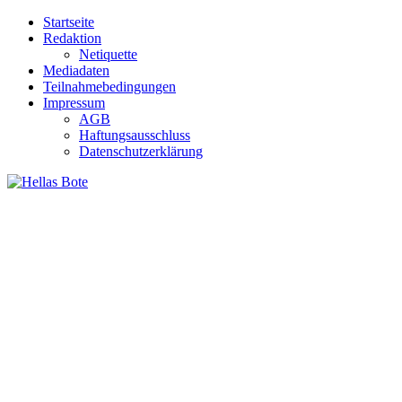
Zum
Startseite
Inhalt
Redaktion
springen
Netiquette
Mediadaten
Teilnahmebedingungen
Impressum
AGB
Haftungsausschluss
Datenschutzerklärung
Hellas Bote
Taglich aktuelle Nachrichten für Deutschland und Griechenland