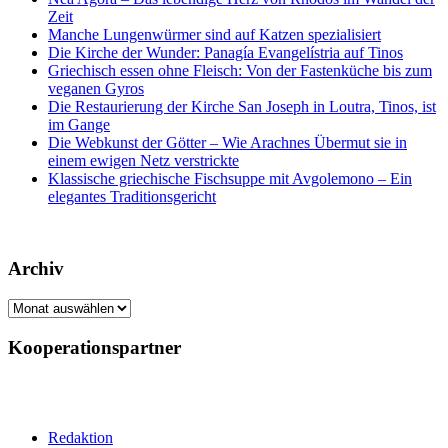
Zeit
Manche Lungenwürmer sind auf Katzen spezialisiert
Die Kirche der Wunder: Panagía Evangelístria auf Tinos
Griechisch essen ohne Fleisch: Von der Fastenküche bis zum
veganen Gyros
Die Restaurierung der Kirche San Joseph in Loutra, Tinos, ist
im Gange
Die Webkunst der Götter – Wie Arachnes Übermut sie in
einem ewigen Netz verstrickte
Klassische griechische Fischsuppe mit Avgolemono – Ein
elegantes Traditionsgericht
Archiv
Archiv
Kooperationspartner
Redaktion