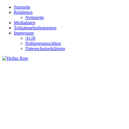
Zum
Startseite
Inhalt
Redaktion
springen
Netiquette
Mediadaten
Teilnahmebedingungen
Impressum
AGB
Haftungsausschluss
Datenschutzerklärung
Hellas Bote
Taglich aktuelle Nachrichten für Deutschland und Griechenland