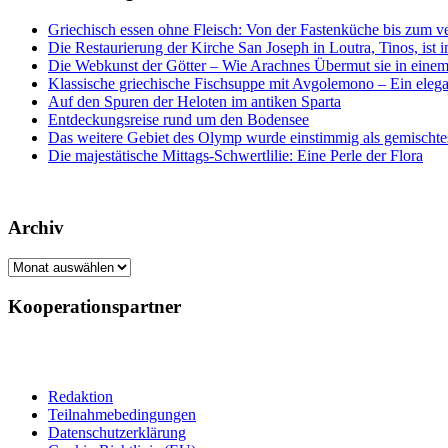
Griechisch essen ohne Fleisch: Von der Fastenküche bis zum 
Die Restaurierung der Kirche San Joseph in Loutra, Tinos, ist
Die Webkunst der Götter – Wie Arachnes Übermut sie in einem
Klassische griechische Fischsuppe mit Avgolemono – Ein elegan
Auf den Spuren der Heloten im antiken Sparta
Entdeckungsreise rund um den Bodensee
Das weitere Gebiet des Olymp wurde einstimmig als gemisch
Die majestätische Mittags-Schwertlilie: Eine Perle der Flora
Archiv
Archiv
Kooperationspartner
Redaktion
Teilnahmebedingungen
Datenschutzerklärung