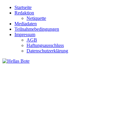
Zum
Startseite
Inhalt
Redaktion
springen
Netiquette
Mediadaten
Teilnahmebedingungen
Impressum
AGB
Haftungsausschluss
Datenschutzerklärung
Hellas Bote
Taglich aktuelle Nachrichten für Deutschland und Griechenland