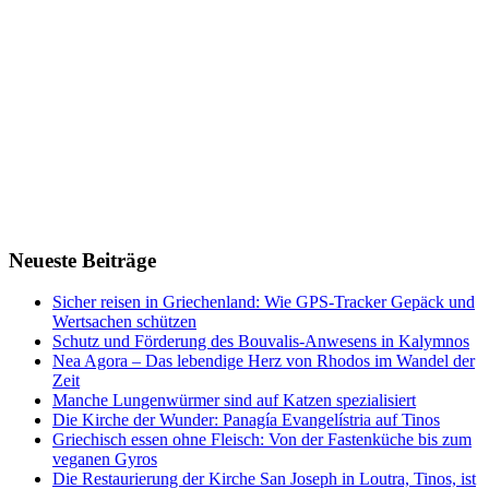
Neueste Beiträge
Sicher reisen in Griechenland: Wie GPS-Tracker Gepäck und
Wertsachen schützen
Schutz und Förderung des Bouvalis-Anwesens in Kalymnos
Nea Agora – Das lebendige Herz von Rhodos im Wandel der
Zeit
Manche Lungenwürmer sind auf Katzen spezialisiert
Die Kirche der Wunder: Panagía Evangelístria auf Tinos
Griechisch essen ohne Fleisch: Von der Fastenküche bis zum
veganen Gyros
Die Restaurierung der Kirche San Joseph in Loutra, Tinos, ist