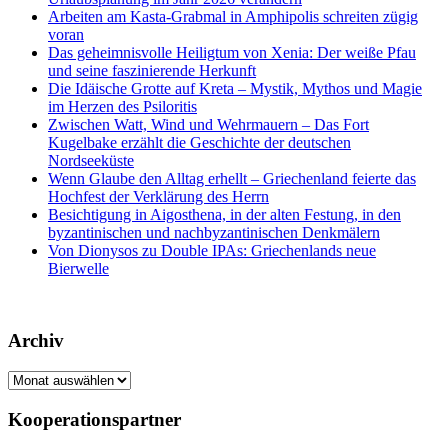
Arbeiten am Kasta-Grabmal in Amphipolis schreiten zügig
voran
Das geheimnisvolle Heiligtum von Xenia: Der weiße Pfau
und seine faszinierende Herkunft
Die Idäische Grotte auf Kreta – Mystik, Mythos und Magie
im Herzen des Psiloritis
Zwischen Watt, Wind und Wehrmauern – Das Fort
Kugelbake erzählt die Geschichte der deutschen
Nordseeküste
Wenn Glaube den Alltag erhellt – Griechenland feierte das
Hochfest der Verklärung des Herrn
Besichtigung in Aigosthena, in der alten Festung, in den
byzantinischen und nachbyzantinischen Denkmälern
Von Dionysos zu Double IPAs: Griechenlands neue
Bierwelle
Archiv
Archiv
Kooperationspartner