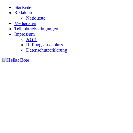
Zum
Startseite
Inhalt
Redaktion
springen
Netiquette
Mediadaten
Teilnahmebedingungen
Impressum
AGB
Haftungsausschluss
Datenschutzerklärung
Hellas Bote
Taglich aktuelle Nachrichten für Deutschland und Griechenland