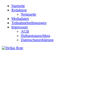
Zum
Startseite
Inhalt
Redaktion
springen
Netiquette
Mediadaten
Teilnahmebedingungen
Impressum
AGB
Haftungsausschluss
Datenschutzerklärung
Hellas Bote
Taglich aktuelle Nachrichten für Deutschland und Griechenland