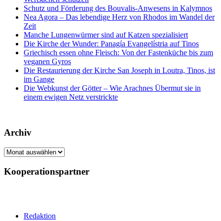
Schutz und Förderung des Bouvalis-Anwesens in Kalymnos
Nea Agora – Das lebendige Herz von Rhodos im Wandel der
Zeit
Manche Lungenwürmer sind auf Katzen spezialisiert
Die Kirche der Wunder: Panagía Evangelístria auf Tinos
Griechisch essen ohne Fleisch: Von der Fastenküche bis zum
veganen Gyros
Die Restaurierung der Kirche San Joseph in Loutra, Tinos, ist
im Gange
Die Webkunst der Götter – Wie Arachnes Übermut sie in
einem ewigen Netz verstrickte
Archiv
Archiv
Kooperationspartner
Redaktion