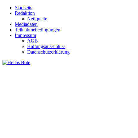
Zum
Startseite
Inhalt
Redaktion
springen
Netiquette
Mediadaten
Teilnahmebedingungen
Impressum
AGB
Haftungsausschluss
Datenschutzerklärung
Hellas Bote
Taglich aktuelle Nachrichten für Deutschland und Griechenland