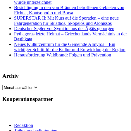
wurde unterzeichnet
Besichtigung in den von Bränden betroffenen Gebieten von
Fichtia, Koutsopodio und Borsa
SUPERSTAR II: Mit Kurs auf die Sporaden – eine neue
Fährgeneration für Skiathos, Skopelos und Alonissos
Deutscher Segler vor Symi tot aus der Ägäis geborgen
Pythagoras letzte Heimat – Griechenlands Vermächtnis in der
Basilikata
Neues Kulturzentrum für die Gemeinde Almyros – Ein
wichtiger Schritt für die Kultur und Entwicklung der Region
Herausforderung Waldbrand: Folgen und Prävention
Archiv
Archiv
Kooperationspartner
Redaktion
Teilnahmebedingungen